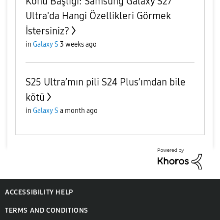
Konu Başlığı: Samsung Galaxy S27
Ultra'da Hangi Özellikleri Görmek
İstersiniz?
in
Galaxy S
3 weeks ago
S25 Ultra’mın pili S24 Plus’ımdan bile
kötü
in
Galaxy S
a month ago
ACCESSIBILITY HELP
TERMS AND CONDITIONS