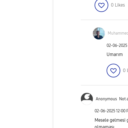
0
Likes
Muhammedy
‎02-06-2025
Umarım
0
Anonymous
Not 
‎02-06-2025
12:00 
Mesele gelmesi gi
olmaması.