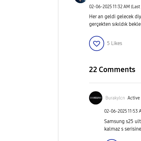
‎02-06-2025
11:32 AM
(Last
Her an geldi gelecek di
gerçekten sıkıldık bekl
5
Likes
22 Comments
Burakylcn
Active 
‎02-06-2025
11:53 
Samsung s25 ultr
kalmaz s serisi