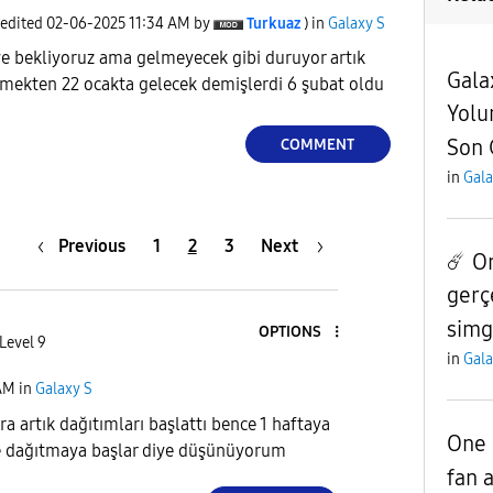
 edited
‎02-06-2025
11:34 AM
by
Turkuaz
) in
Galaxy S
ye bekliyoruz ama gelmeyecek gibi duruyor artık
Galax
emekten 22 ocakta gelecek demişlerdi 6 şubat oldu
Yolu
Son 
COMMENT
in
Gala
Previous
1
2
3
Next
☄️ O
gerç
simge
OPTIONS
Level 9
in
Gala
AM
in
Galaxy S
a artık dağıtımları başlattı bence 1 haftaya
One 
ne dağıtmaya başlar diye düşünüyorum
fan 