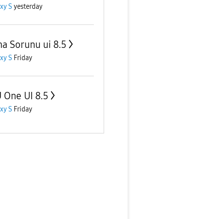
xy S
yesterday
ma Sorunu ui 8.5
xy S
Friday
 One UI 8.5
xy S
Friday