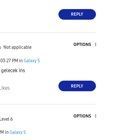
REPLY
OPTIONS
s
Not applicable
03:27 PM
in
Galaxy S
gelecek ins
REPLY
Likes
OPTIONS
Level 6
PM
in
Galaxy S