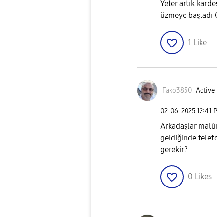
Yeter artık kard
üzmeye başladı O
1
Like
Fako3850
Active 
‎02-06-2025
12:41 
Arkadaşlar malû
geldiğinde telef
gerekir?
0
Likes