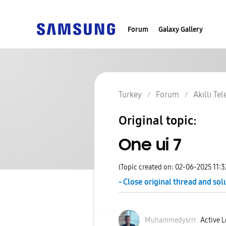
Forum
Galaxy Gallery
Turkey
Forum
Akıllı Te
Original topic:
One ui 7
(Topic created on: 02-06-2025 11:
- Close original thread and sol
Muhammedysrrr
Active L