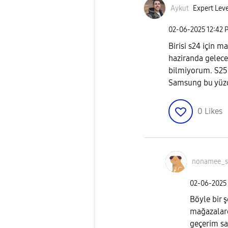
Aykut
Expert Leve
‎02-06-2025
12:42 
Birisi s24 için ma
haziranda gelece
bilmiyorum. S25 s
Samsung bu yüz
0
Likes
nonamee_s
‎02-06-2025
Böyle bir 
mağazalard
geçerim sa