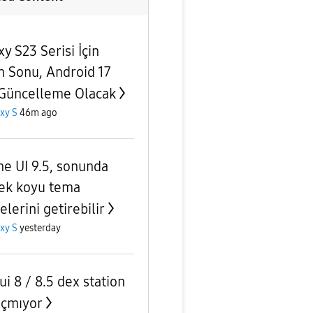
y S23 Serisi İçin
n Sonu, Android 17
Güncelleme Olacak
xy S
46m ago
ne UI 9.5, sonunda
ek koyu tema
lerini getirebilir
xy S
yesterday
ui 8 / 8.5 dex station
açmıyor