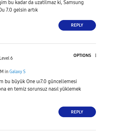
eşim bu kadar da uzatilmaz ki, Samsung
u 7.0 gelsin artık
REPLY
OPTIONS
Level 6
PM
in
Galaxy S
m bu büyük One uı7.0 güncellemesi
ona en temiz sorunsuz nasıl yüklemek
REPLY