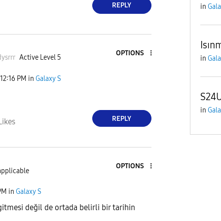
REPLY
in
Gala
Isın
OPTIONS
srrr
Active Level 5
in
Gala
12:16 PM
in
Galaxy S
S24U
in
Gala
REPLY
Likes
OPTIONS
applicable
PM
in
Galaxy S
tmesi değil de ortada belirli bir tarihin