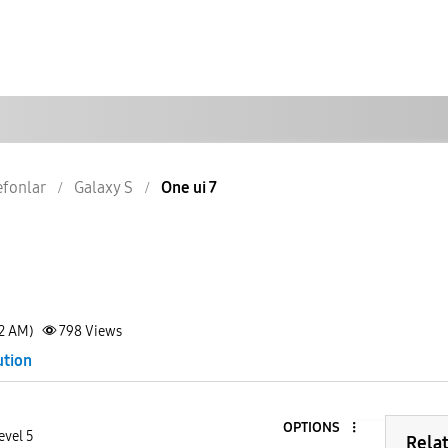
lefonlar
Galaxy S
One ui 7
32 AM)
798
Views
ution
OPTIONS
evel 5
Rela