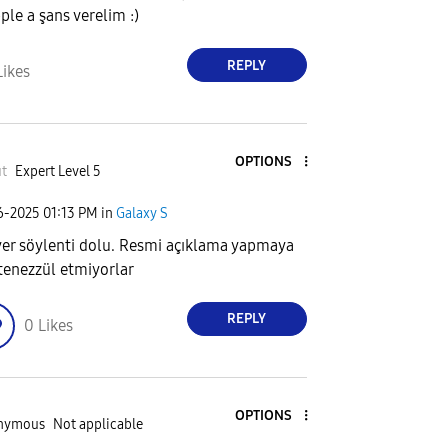
ple a şans verelim :)
REPLY
Likes
OPTIONS
t
Expert Level 5
06-2025
01:13 PM
in
Galaxy S
yer söylenti dolu. Resmi açıklama yapmaya
 tenezzül etmiyorlar
REPLY
0
Likes
OPTIONS
nymous
Not applicable