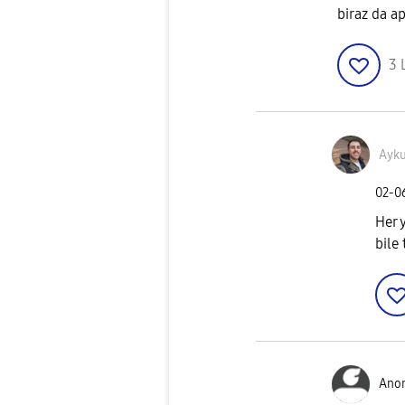
biraz da ap
3
Ayku
‎02-
Her 
bile
Ano