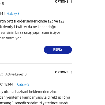
OPTIONS
l 5
PM
in
Galaxy S
rtın ortası diğer seriler içinde s23 ve s22
k demişti twitter da ne kadar doğru
erisinin biraz satış yapmasını istiyor
den vermiyor
REPLY
OPTIONS
23
Active Level 10
01:12 PM
in
Galaxy S
şey olursa hazirani beklemeden zincir
an yenileme kampanyasiyla direkt ip 16 ya
msung 1 senedir sabrimizi yeterince sınadı