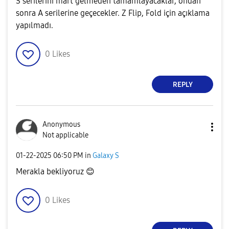
S serilerini mart gelmeden tamamlayacaklar, ondan
sonra A serilerine geçecekler. Z Flip, Fold için açıklama
yapılmadı.
0
Likes
REPLY
Anonymous
Not applicable
‎01-22-2025
06:50 PM
in
Galaxy S
Merakla bekliyoruz
😊
0
Likes