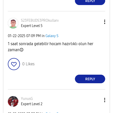
REPLY
S23FEBUDS3PROku
llanı
Expert Level 5
‎01-22-2025
07:09 PM
in
Galaxy S
1 saat sonrada gelebilir hocam hazırlıklı olun her
zaman
😊
0
Likes
REPLY
YunusG
Expert Level 2