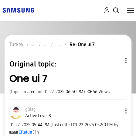
Turkey
Re: One ui 7
Original topic:
One ui 7
(Topic created on: 01-22-2025 06:50 PM)
66
Views
gülaç
Active Level 8
‎01-22-2025
05:44 PM
(Last edited
‎01-22-2025
05:50 PM
by
Eflatun
) in