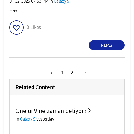
‎01-22-2025
07:33 PM
in
Galaxy S
Hayır.
0
Likes
REPLY
1
2
Related Content
One ui 9 ne zaman geliyor?
in
Galaxy S
yesterday