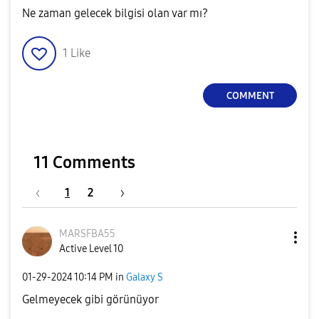
Ne zaman gelecek bilgisi olan var mı?
1
Like
COMMENT
11 Comments
1
2
MARSFBA55
Active Level 10
‎01-29-2024
10:14 PM
in
Galaxy S
Gelmeyecek gibi görünüyor