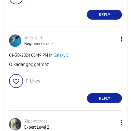
REPLY
sorryiq150
Beginner Level 2
‎01-30-2024
08:49 PM
in
Galaxy S
O kadar geç gelmez
0
Likes
REPLY
Alpointernet
Expert Level 2