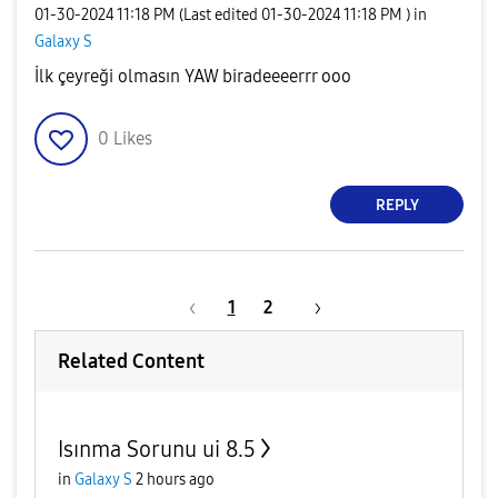
‎01-30-2024
11:18 PM
(Last edited
‎01-30-2024
11:18 PM
) in
Galaxy S
İlk çeyreği olmasın YAW biradeeeerrr ooo
0
Likes
REPLY
1
2
Related Content
Isınma Sorunu ui 8.5
in
Galaxy S
2 hours ago