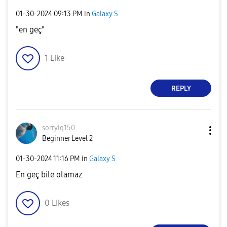
‎01-30-2024
09:13 PM
in
Galaxy S
"en geç"
1
Like
REPLY
sorryiq150
Beginner Level 2
‎01-30-2024
11:16 PM
in
Galaxy S
En geç bile olamaz
0
Likes