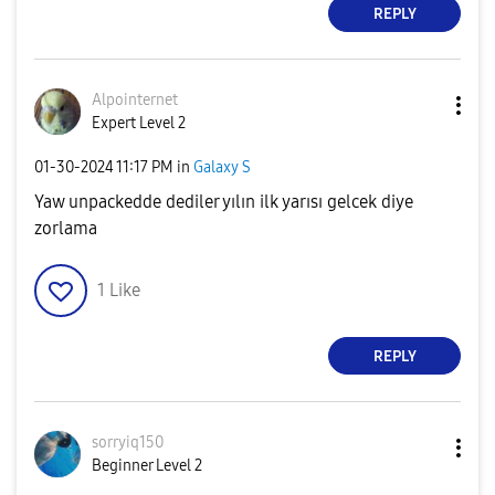
REPLY
Alpointernet
Expert Level 2
‎01-30-2024
11:17 PM
in
Galaxy S
Yaw unpackedde dediler yılın ilk yarısı gelcek diye
zorlama
1
Like
REPLY
sorryiq150
Beginner Level 2