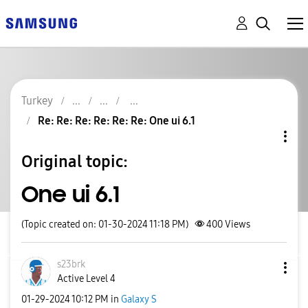
Turkey
Re: Re: Re: Re: Re: Re: One ui 6.1
Original topic:
One ui 6.1
(Topic created on: 01-30-2024 11:18 PM)
400
Views
s23brk
Active Level 4
‎01-29-2024
10:12 PM
in
Galaxy S