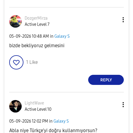
DozgerMirza
Active Level 7
‎05-09-2026
10:48 AM
in
Galaxy S
bizde bekliyoruz gelmesini
1
Like
REPLY
LightWave
Active Level 10
‎05-09-2026
12:02 PM
in
Galaxy S
Abla niye Türkçe'yi doğru kullanmıyorsun?