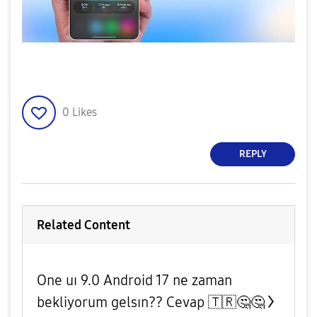
0
Likes
REPLY
Related Content
One uı 9.0 Android 17 ne zaman
bekliyorum gelsın?? Cevap 🇹🇷🤔🤔