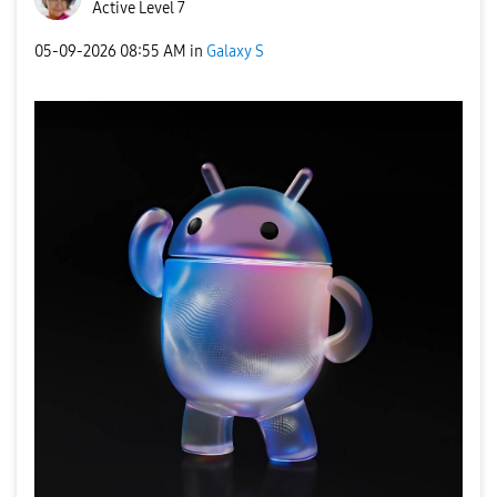
Active Level 7
‎05-09-2026
08:55 AM
in
Galaxy S