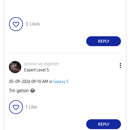
0
Likes
REPLY
iphone-ve-diğer
leri
Expert Level 5
‎05-09-2026
09:10 AM
in
Galaxy S
Tm gelsin
😂
1
Like
REPLY