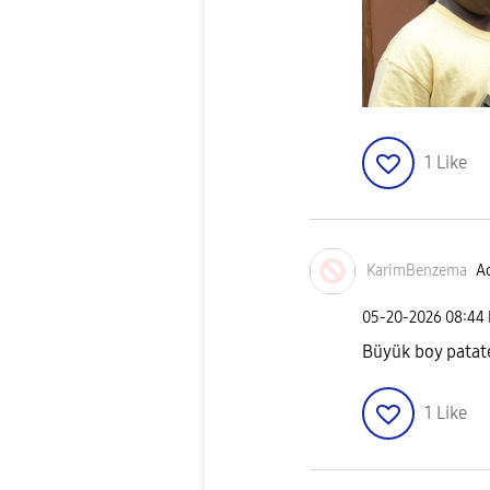
1
Like
KarimBenzema
Ac
‎05-20-2026
08:44
Büyük boy patat
1
Like