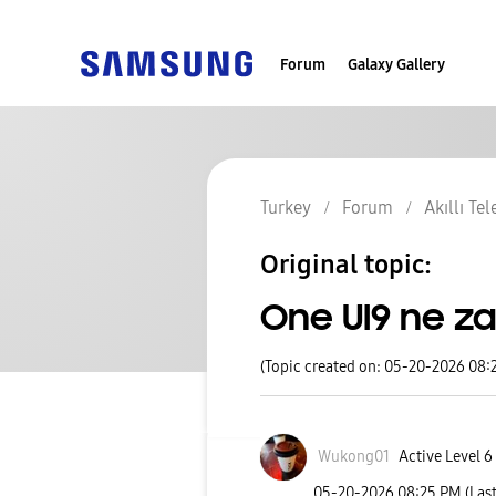
Forum
Galaxy Gallery
Turkey
Forum
Akıllı Te
Original topic:
One UI9 ne z
(Topic created on: 05-20-2026 08:
Wukong01
Active Level 6
‎05-20-2026
08:25 PM
(Las