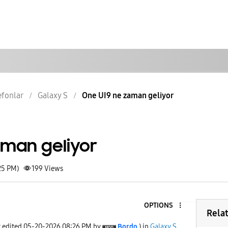
lefonlar
Galaxy S
One UI9 ne zaman geliyor
aman geliyor
25 PM)
199
Views
OPTIONS
Rela
t edited
‎05-20-2026
08:26 PM
by
Bordo
) in
Galaxy S