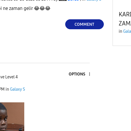
bi ne zaman gelir
😂
😂
😂
KARD
ZAM
COMMENT
in
Gala
OPTIONS
ve Level 4
 PM
in
Galaxy S