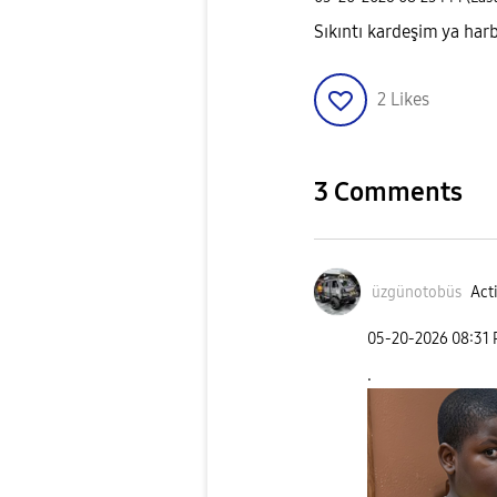
Sıkıntı kardeşim ya har
2
Likes
3 Comments
üzgünotobüs
Acti
‎05-20-2026
08:31
.