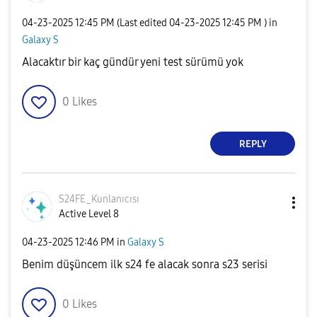
‎04-23-2025
12:45 PM
(Last edited
‎04-23-2025
12:45 PM
) in
Galaxy S
Alacaktır bir kaç gündür yeni test sürümü yok
0
Likes
REPLY
S24FE_Kunlanıcı
sı
Active Level 8
‎04-23-2025
12:46 PM
in
Galaxy S
Benim düşüncem ilk s24 fe alacak sonra s23 serisi
0
Likes