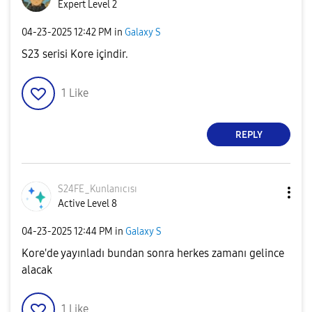
Expert Level 2
‎04-23-2025
12:42 PM
in
Galaxy S
S23 serisi Kore içindir.
1
Like
REPLY
S24FE_Kunlanıcı
sı
Active Level 8
‎04-23-2025
12:44 PM
in
Galaxy S
Kore'de yayınladı bundan sonra herkes zamanı gelince
alacak
1
Like