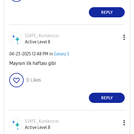
REPLY
S24FE_Kunlanıcı
sı
Active Level 8
‎04-23-2025
12:48 PM
in
Galaxy S
Mayısın ilk haftası gibi
0
Likes
REPLY
S24FE_Kunlanıcı
sı
Active Level 8