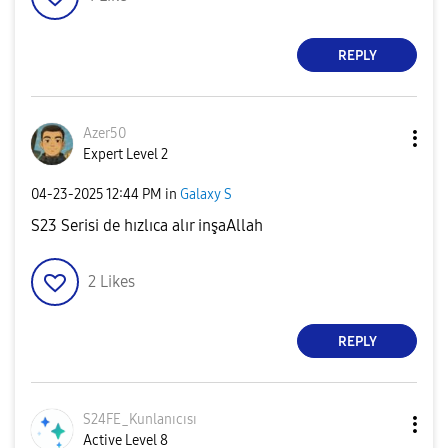
REPLY
Azer50
Expert Level 2
‎04-23-2025
12:44 PM
in
Galaxy S
S23 Serisi de hızlıca alır inşaAllah
2
Likes
REPLY
S24FE_Kunlanıcı
sı
Active Level 8