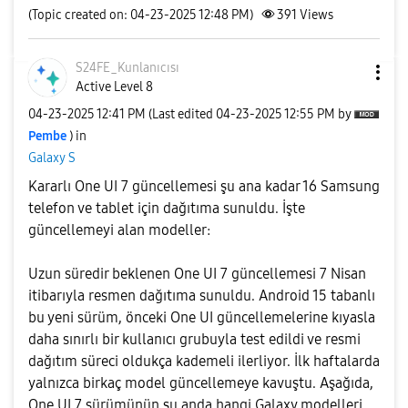
(Topic created on: 04-23-2025 12:48 PM)
391
Views
S24FE_Kunlanıcı
sı
Active Level 8
‎04-23-2025
12:41 PM
(Last edited
‎04-23-2025
12:55 PM
by
Pembe
) in
Galaxy S
Kararlı One UI 7 güncellemesi şu ana kadar 16 Samsung
telefon ve tablet için dağıtıma sunuldu. İşte
güncellemeyi alan modeller:
Uzun süredir beklenen One UI 7 güncellemesi 7 Nisan
itibarıyla resmen dağıtıma sunuldu. Android 15 tabanlı
bu yeni sürüm, önceki One UI güncellemelerine kıyasla
daha sınırlı bir kullanıcı grubuyla test edildi ve resmi
dağıtım süreci oldukça kademeli ilerliyor. İlk haftalarda
yalnızca birkaç model güncellemeye kavuştu. Aşağıda,
One UI 7 sürümünün şu anda hangi Galaxy modelleri