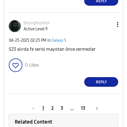
REPLY
StrongPosition
Active Level 9
‎04-23-2025
02:23 PM
in
Galaxy S
S23 alırda fe serisi mayıstan önce vermezler
0
Likes
REPLY
1
2
3
…
13
Related Content