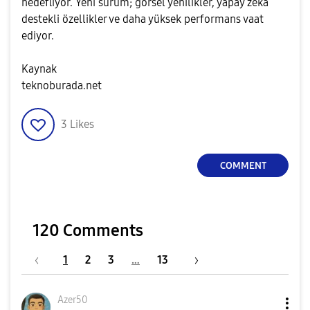
hedefliyor. Yeni sürüm; görsel yenilikler, yapay zeka
destekli özellikler ve daha yüksek performans vaat
ediyor.
Kaynak
teknoburada.net
3
Likes
COMMENT
120 Comments
1
2
3
…
13
Azer50