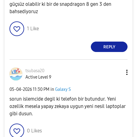
güçsüz olabilir ki bir de snapdragon 8 gen 3 den
bahsediyoruz
1
Like
REPLY
tsubasa20
Active Level 9
‎05-04-2026
11:30 PM
in
Galaxy S
sorun islemcide degil ki telefon bir butundur. Yeni
ozellik mesela yapay zekaya uygun yeni nesil laptoplar
gibi dusun.
0
Likes