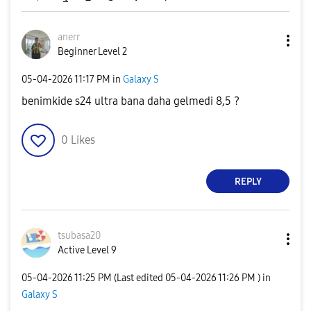
anerr
Beginner Level 2
‎05-04-2026
11:17 PM
in
Galaxy S
benimkide s24 ultra bana daha gelmedi 8,5 ?
0
Likes
REPLY
tsubasa20
Active Level 9
‎05-04-2026
11:25 PM
(Last edited
‎05-04-2026
11:26 PM
) in
Galaxy S