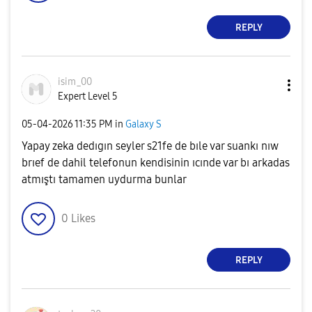
REPLY
isim_00
Expert Level 5
‎05-04-2026
11:35 PM
in
Galaxy S
Yapay zeka dedıgın seyler s21fe de bıle var suankı nıw
brıef de dahil telefonun kendisinin ıcınde var bı arkadas
atmıştı tamamen uydurma bunlar
0
Likes
REPLY