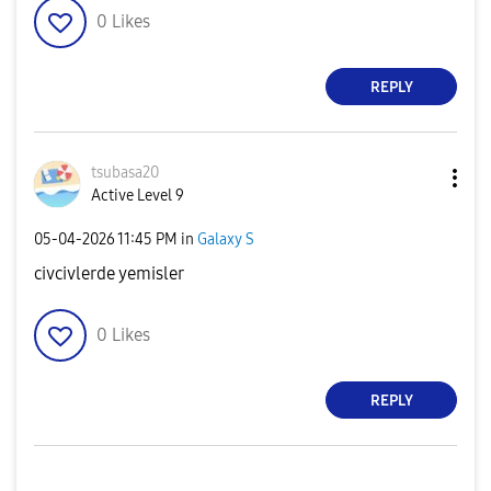
0
Likes
REPLY
tsubasa20
Active Level 9
‎05-04-2026
11:45 PM
in
Galaxy S
civcivlerde yemisler
0
Likes
REPLY