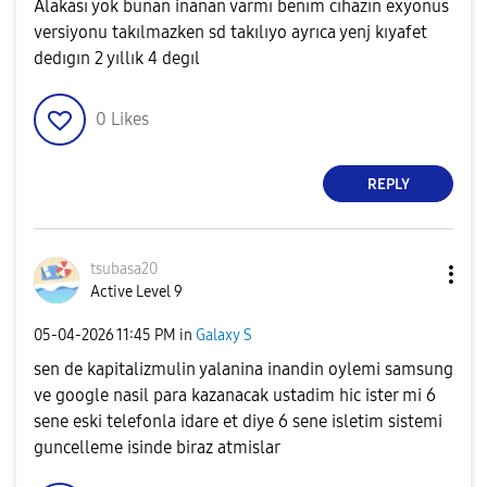
Alakası yok bunan inanan varmı benım cıhazın exyonus
versiyonu takılmazken sd takılıyo ayrıca yenj kıyafet
dedıgın 2 yıllık 4 degıl
0
Likes
REPLY
tsubasa20
Active Level 9
‎05-04-2026
11:45 PM
in
Galaxy S
sen de kapitalizmulin yalanina inandin oylemi samsung
ve google nasil para kazanacak ustadim hic ister mi 6
sene eski telefonla idare et diye 6 sene isletim sistemi
guncelleme isinde biraz atmislar