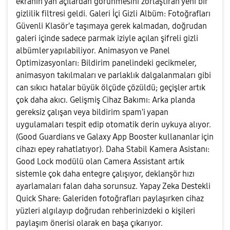
ekranın yan açılardan görünmesini zorlaştıran yeni bir
gizlilik filtresi geldi. ​Galeri İçi Gizli Albüm: Fotoğrafları
Güvenli Klasör'e taşımaya gerek kalmadan, doğrudan
galeri içinde sadece parmak iziyle açılan şifreli gizli
albümler yapılabiliyor. ​Animasyon ve Panel
Optimizasyonları: Bildirim panelindeki gecikmeler,
animasyon takılmaları ve parlaklık dalgalanmaları gibi
can sıkıcı hatalar büyük ölçüde çözüldü; geçişler artık
çok daha akıcı. ​Gelişmiş Cihaz Bakımı: Arka planda
gereksiz çalışan veya bildirim spam'i yapan
uygulamaları tespit edip otomatik derin uykuya alıyor.
(Good Guardians ve Galaxy App Booster kullananlar için
cihazı epey rahatlatıyor). ​Daha Stabil Kamera Asistanı:
Good Lock modülü olan Camera Assistant artık
sistemle çok daha entegre çalışıyor, deklanşör hızı
ayarlamaları falan daha sorunsuz. ​Yapay Zeka Destekli
Quick Share: Galeriden fotoğrafları paylaşırken cihaz
yüzleri algılayıp doğrudan rehberinizdeki o kişileri
paylaşım önerisi olarak en başa çıkarıyor.