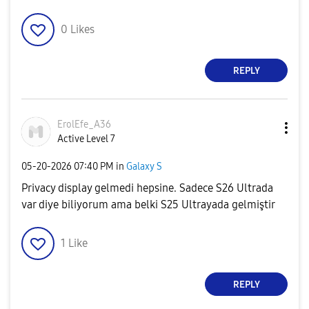
0
Likes
REPLY
ErolEfe_A36
Active Level 7
‎05-20-2026
07:40 PM
in
Galaxy S
Privacy display gelmedi hepsine. Sadece S26 Ultrada
var diye biliyorum ama belki S25 Ultrayada gelmiştir
1
Like
REPLY