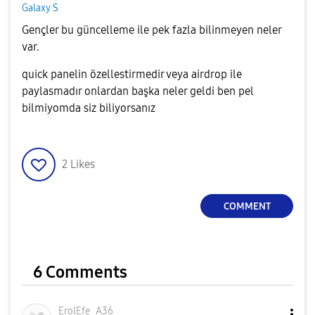
Galaxy S
Gençler bu güncelleme ile pek fazla bilinmeyen neler
var.
quick panelin özellestirmedir veya airdrop ile
paylasmadır
onlardan başka neler geldi ben pel
bilmiyomda siz biliyorsanız
2
Likes
COMMENT
6 Comments
ErolEfe_A36