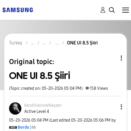
Turkey
ONE UI 8.5 Şiiri
Original topic:
ONE UI 8.5 Şiiri
(Topic created on: 05-20-2026 05:04 PM)
158
Views
KendiHalindeNey
zen
Active Level 4
‎05-20-2026
05:04 PM
(Last edited
‎05-20-2026
05:06 PM
by
Bordo
) in