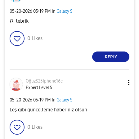
‎05-20-2026
05:19 PM
in
Galaxy S
👏
tebrik
0
Likes
REPLY
OğuzS25Iphone16
e
Expert Level 5
‎05-20-2026
05:19 PM
in
Galaxy S
Leş gibi guncelleme haberiniz olsun
0
Likes