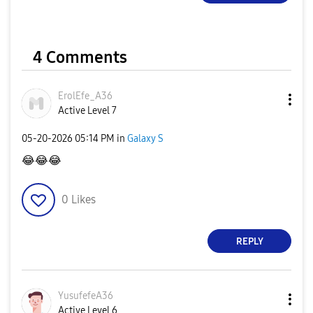
4 Comments
ErolEfe_A36
Active Level 7
‎05-20-2026
05:14 PM
in
Galaxy S
😂
😂
😂
0
Likes
REPLY
YusufefeA36
Active Level 6