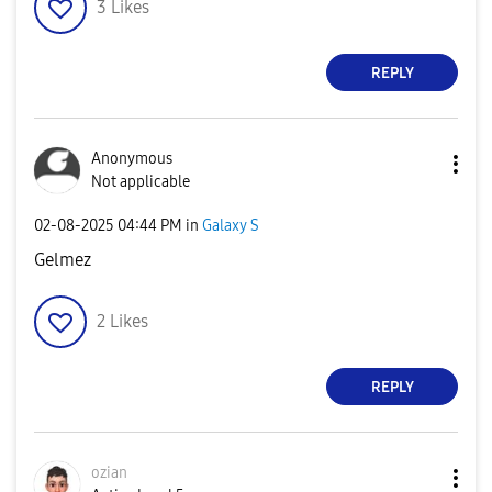
3
Likes
REPLY
Anonymous
Not applicable
‎02-08-2025
04:44 PM
in
Galaxy S
Gelmez
2
Likes
REPLY
ozian