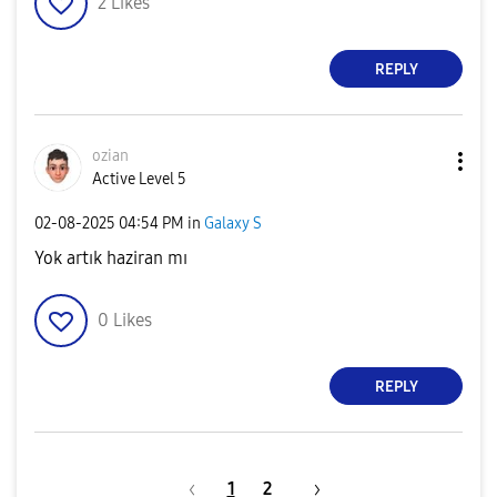
2
Likes
REPLY
ozian
Active Level 5
‎02-08-2025
04:54 PM
in
Galaxy S
Yok artık haziran mı
0
Likes
REPLY
1
2