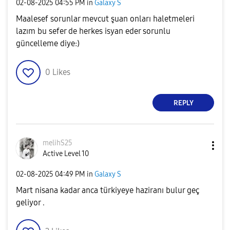
‎02-08-2025
04:55 PM
in
Galaxy S
Maalesef sorunlar mevcut şuan onları haletmeleri
lazım bu sefer de herkes isyan eder sorunlu
güncelleme diye:)
0
Likes
REPLY
melihS25
Active Level 10
‎02-08-2025
04:49 PM
in
Galaxy S
Mart nisana kadar anca türkiyeye haziranı bulur geç
geliyor .