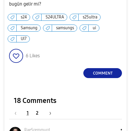
bugün gelir mi?
s24
S24ULTRA
s25ultra
Samsung
samsungs
ui
UI7
6
Likes
COMMENT
18 Comments
1
2
RaeSremmurd