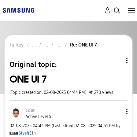
Turkey
Re: ONE UI 7
Original topic:
ONE UI 7
(Topic created on: 02-08-2025 04:44 PM)
270
Views
ozian
Active Level 5
‎02-08-2025
04:43 PM
(Last edited
‎02-08-2025
04:51 PM
by
Siyah
) in