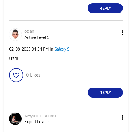
REPLY
ozian
Active Level 5
‎02-08-2025
04:54 PM
in
Galaxy S
Üzdü
0
Likes
REPLY
ᴛᴀᴠşᴀɴʟɪʟᴇʙʟᴇʙi
si
Expert Level 5