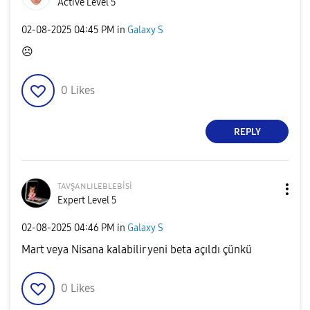
Active Level 5
‎02-08-2025
04:45 PM
in
Galaxy S
☹️
0
Likes
REPLY
ᴛᴀᴠşᴀɴʟɪʟᴇʙʟᴇʙi
si
Expert Level 5
‎02-08-2025
04:46 PM
in
Galaxy S
Mart veya Nisana kalabilir yeni beta açıldı çünkü
0
Likes