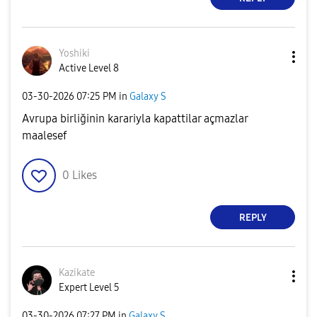
Yoshiki
Active Level 8
‎03-30-2026
07:25 PM
in
Galaxy S
Avrupa birliğinin karariyla kapattilar açmazlar
maalesef
0
Likes
REPLY
Kazikate
Expert Level 5
‎03-30-2026
07:27 PM
in
Galaxy S