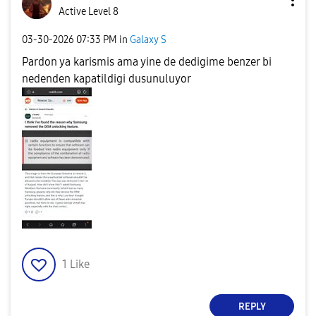
Active Level 8
‎03-30-2026
07:33 PM
in
Galaxy S
Pardon ya karismis ama yine de dedigime benzer bi
nedenden kapatildigi dusunuluyor
1
Like
REPLY