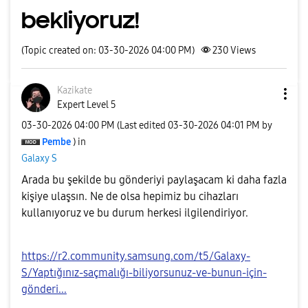
bekliyoruz!
(Topic created on: 03-30-2026 04:00 PM)
230
Views
Kazikate
Expert Level 5
‎03-30-2026
04:00 PM
(Last edited
‎03-30-2026
04:01 PM
by
Pembe
) in
Galaxy S
Arada bu şekilde bu gönderiyi paylaşacam ki daha fazla
kişiye ulaşsın. Ne de olsa hepimiz bu cihazları
kullanıyoruz ve bu durum herkesi ilgilendiriyor.
https://r2.community.samsung.com/t5/Galaxy-
S/Yaptığınız-saçmalığı-biliyorsunuz-ve-bunun-için-
gönderi...