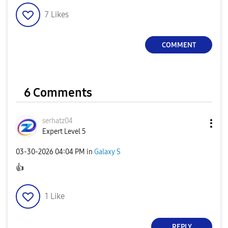
7
Likes
COMMENT
6 Comments
serhatz04
Expert Level 5
‎03-30-2026
04:04 PM
in
Galaxy S
👍
1
Like
REPLY