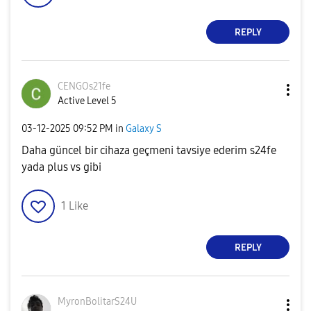
REPLY
CENGOs21fe
Active Level 5
‎03-12-2025
09:52 PM
in
Galaxy S
Daha güncel bir cihaza geçmeni tavsiye ederim s24fe
yada plus vs gibi
1
Like
REPLY
MyronBolitarS24
U