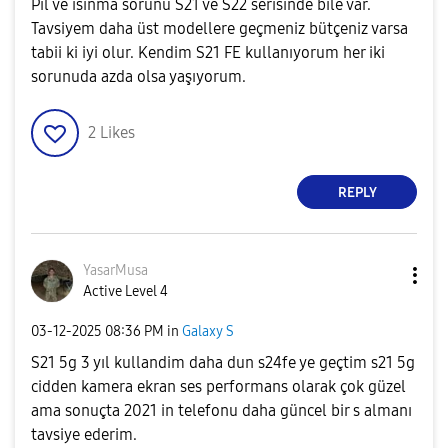
Pil ve ısınma sorunu S21 ve S22 serisinde bile var.
Tavsiyem daha üst modellere geçmeniz bütçeniz varsa
tabii ki iyi olur. Kendim S21 FE kullanıyorum her iki
sorunuda azda olsa yaşıyorum.
2
Likes
REPLY
YasarMusa
Active Level 4
‎03-12-2025
08:36 PM
in
Galaxy S
S21 5g 3 yıl kullandim daha dun s24fe ye geçtim s21 5g
cidden kamera ekran ses performans olarak çok güzel
ama sonuçta 2021 in telefonu daha güncel bir s almanı
tavsiye ederim.