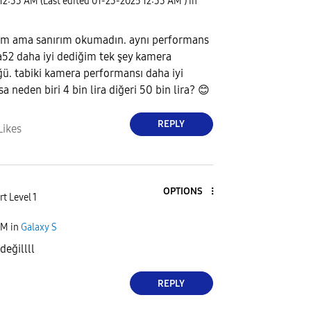
12:33 AM
(Last edited
‎01-23-2025
12:33 AM
) in
ım ama sanırım okumadın. aynı performans
2 daha iyi dediğim tek şey kamera
ü. tabiki kamera performansı daha iyi
a neden biri 4 bin lira diğeri 50 bin lira?
😊
REPLY
Likes
OPTIONS
t Level 1
AM
in
Galaxy S
eğillll
REPLY