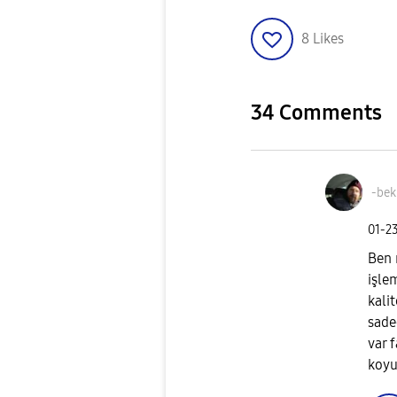
8
Likes
34 Comments
-bek
‎01-2
Ben 
işle
kali
sadec
var 
koy