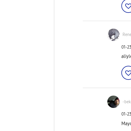
Ren
‎01-2
aliy
-bek
‎01-2
Mayd