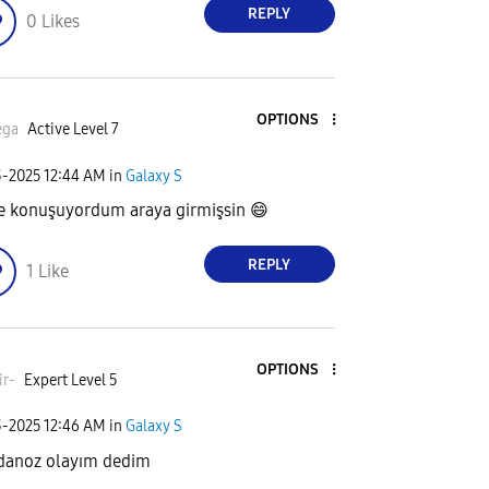
REPLY
0
Likes
OPTIONS
ega
Active Level 7
3-2025
12:44 AM
in
Galaxy S
le konuşuyordum araya girmişsin
😄
REPLY
1
Like
OPTIONS
ir-
Expert Level 5
3-2025
12:46 AM
in
Galaxy S
anoz olayım dedim