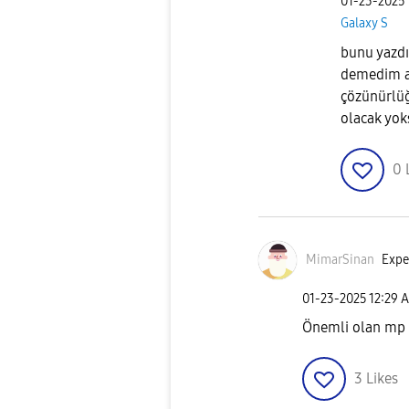
‎01-23-2025
Galaxy S
bunu yazd
demedim a5
çözünürlüğ
olacak yoks
0
MimarSinan
Exper
‎01-23-2025
12:29 
Önemli olan mp d
3
Likes