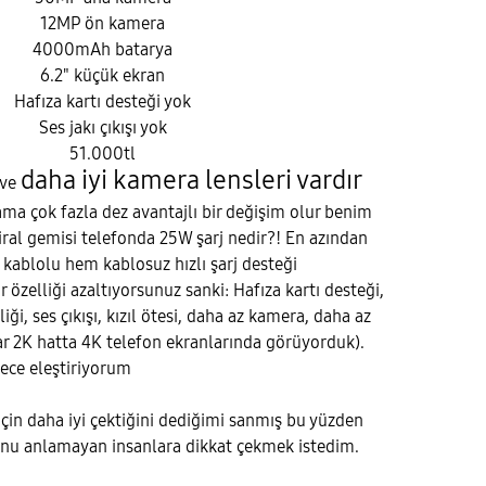
12MP ön kamera
4000mAh batarya
6.2" küçük ekran
Hafıza kartı desteği yok
Ses jakı çıkışı yok
51.000tl
daha iyi kamera lensleri vardır
 ve
ama çok fazla dez avantajlı bir değişim olur benim
iral gemisi telefonda 25W şarj nedir?! En azından
 kablolu hem kablosuz hızlı şarj desteği
r özelliği azaltıyorsunuz sanki: Hafıza kartı desteği,
ği, ses çıkışı, kızıl ötesi, daha az kamera, daha az
r 2K hatta 4K telefon ekranlarında görüyorduk).
ece eleştiriyorum
çin daha iyi çektiğini dediğimi sanmış bu yüzden
nu anlamayan insanlara dikkat çekmek istedim.