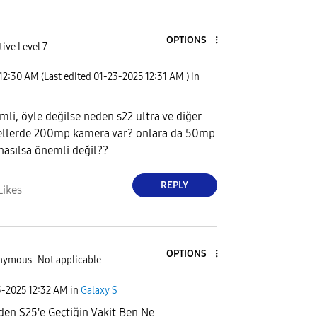
OPTIONS
tive Level 7
12:30 AM
(Last edited
‎01-23-2025
12:31 AM
) in
li, öyle değilse neden s22 ultra ve diğer
ellerde 200mp kamera var? onlara da 50mp
nasılsa önemli değil??
REPLY
Likes
OPTIONS
nymous
Not applicable
3-2025
12:32 AM
in
Galaxy S
den S25'e Geçtiğin Vakit Ben Ne