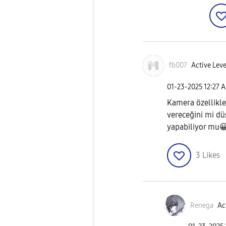
fb007
Active Leve
‎01-23-2025
12:27 
Kamera özellikle
vereceğini mi d
yapabiliyor mu

3
Likes
Renega
Ac