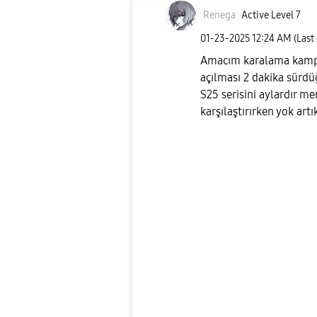
Renega
Active Level 7
‎01-23-2025
12:24 AM
(Last
Amacım karalama kampan
açılması 2 dakika sürdü
S25 serisini aylardır m
karşılaştırırken yok art