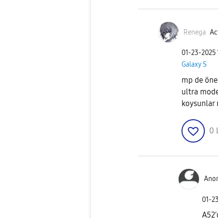
Renega
Ac
‎01-23-2025
Galaxy S
mp de önem
ultra mod
koysunlar 
0
Ano
‎01-2
A52'