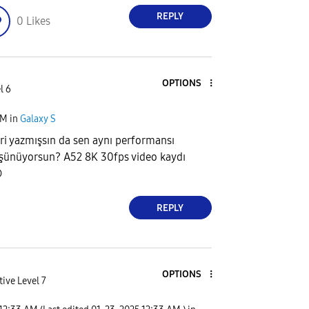
REPLY
0
Likes
OPTIONS
l 6
AM
in
Galaxy S
ri yazmışsın da sen aynı performansı
üşünüyorsun? A52 8K 30fps video kaydı

REPLY
OPTIONS
tive Level 7