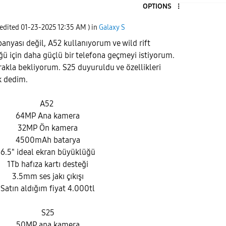
OPTIONS
 edited
‎01-23-2025
12:35 AM
) in
Galaxy S
yası değil, A52 kullanıyorum ve wild rift
ğü için daha güçlü bir telefona geçmeyi istiyorum.
erakla bekliyorum. S25 duyuruldu ve özellikleri
ık dedim.
A52
64MP Ana kamera
32MP Ön kamera
4500mAh batarya
6.5" ideal ekran büyüklüğü
1Tb hafıza kartı desteği
3.5mm ses jakı çıkışı
Satın aldığım fiyat 4.000tl
S25
50MP ana kamera