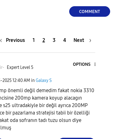
COMMENT
Previous
1
2
3
4
Next
OPTIONS
ir-
Expert Level 5
3-2025
12:40 AM
in
Galaxy S
mp önemli değil demedim fakat nokia 3310
mcisine 200mp kamera koyup alacagın
te s25 ultradakiyle bir değil ayrıca 200MP
e bir pazarlama stratejisi tabii bir özelliği
fakat oda sofranın tadı tuzu olsun diye
ulmuş