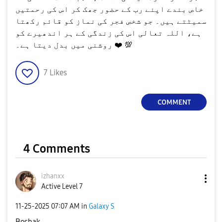
خاص بندے اپنے رب کے حضور جھک کر اس کی رحمتیں
سمیٹتے ہیں۔ جو شخص فجر کی نماز کو قائم رکھتا
ہے، اللہ تعالی اس کی زندگی کے ہر اندھیرے کو
روشنی میں بدل دیتا ہے۔
❤️
💯
7
Likes
COMMENT
4 Comments
izhanxx
Active Level 7
‎11-25-2025
07:07 AM
in
Galaxy S
Beshak