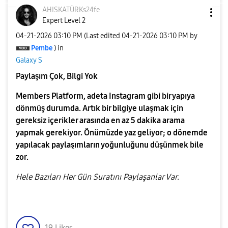
AHISKATÜRKs24fe
Expert Level 2
‎04-21-2026
03:10 PM
(Last edited
‎04-21-2026
03:10 PM
by
Pembe
) in
Galaxy S
Paylaşım Çok, Bilgi Yok
Members Platform, adeta Instagram gibi bir yapıya
dönmüş durumda. Artık bir bilgiye ulaşmak için
gereksiz içerikler arasında en az 5 dakika arama
yapmak gerekiyor. Önümüzde yaz geliyor; o dönemde
yapılacak paylaşımların yoğunluğunu düşünmek bile
zor.
Hele Bazıları Her Gün Suratını Paylaşanlar Var.
19
Likes