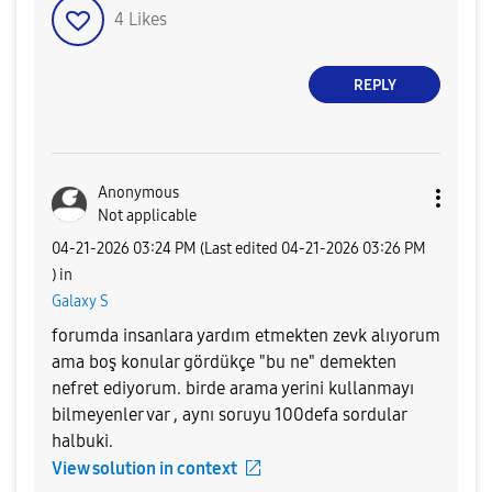
4
Likes
REPLY
Anonymous
Not applicable
‎04-21-2026
03:24 PM
(Last edited
‎04-21-2026
03:26 PM
) in
Galaxy S
forumda insanlara yardım etmekten zevk alıyorum
ama boş konular gördükçe "bu ne" demekten
nefret ediyorum. birde arama yerini kullanmayı
bilmeyenler var , aynı soruyu 100defa sordular
halbuki.
View solution in context