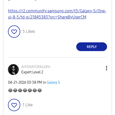
https://r2.community.samsung.com/t5/Galaxy-S/One-
ui-8-5/td-p/21845383?src=ShareByUserCM
5
Likes
REPLY
AHISKATÜRKs24fe
Expert Level 2
‎04-21-2026
03:38 PM
in
Galaxy S
😂
😂
😂
😂
😂
😂
😂
1
Like