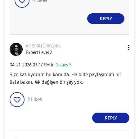
4
Likes
REPLY
AHISKATÜRKs24fe
Expert Level 2
‎04-21-2026
03:17 PM
in
Galaxy S
Size katılıyorum bu konuda. Ha bide paylaşımım bir
üste bakın.
😂
değişen bir şey yok.
2
Likes
REPLY