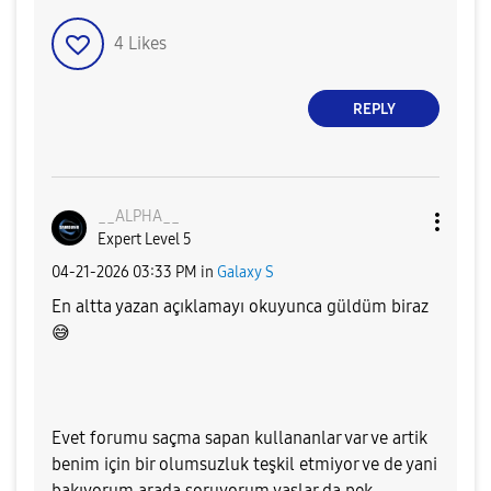
4
Likes
REPLY
__ALPHA__
Expert Level 5
‎04-21-2026
03:33 PM
in
Galaxy S
En altta yazan açıklamayı okuyunca güldüm biraz
😅
Evet forumu saçma sapan kullananlar var ve artik
benim için bir olumsuzluk teşkil etmiyor ve de yani
bakıyorum arada soruyorum yaşlar da pek