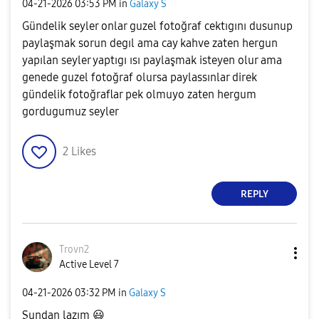
‎04-21-2026
03:53 PM
in
Galaxy S
Gündelik seyler onlar guzel fotoğraf cektıgını dusunup
paylaşmak sorun degıl ama cay kahve zaten hergun
yapılan seyler yaptıgı ısı paylaşmak isteyen olur ama
genede guzel fotoğraf olursa paylassınlar direk
gündelik fotoğraflar pek olmuyo zaten hergum
gordugumuz seyler
2
Likes
REPLY
Trovn2
Active Level 7
‎04-21-2026
03:32 PM
in
Galaxy S
Şundan lazım
😃