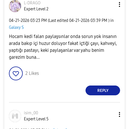
L-DRAGO
Expert Level 2
‎04-21-2026
03:23 PM
(Last edited
‎04-21-2026
03:39 PM
) in
Galaxy S
Hocam kedi falan paylaşsınlar onda sorun yok insanın
arada bakıp içi huzur doluyor fakat içtiği çayı, kahveyi,
yaptığı pastayı, keki paylaşanlar var yahu benim
garezim buna...
2
Likes
REPLY
isim_00
Expert Level 5