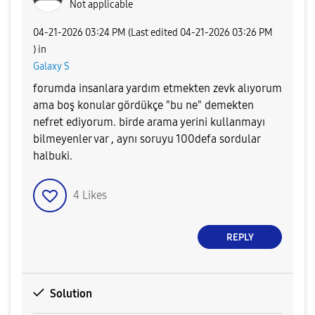
Not applicable
‎04-21-2026
03:24 PM
(Last edited
‎04-21-2026
03:26 PM
) in
Galaxy S
forumda insanlara yardım etmekten zevk alıyorum
ama boş konular gördükçe "bu ne" demekten
nefret ediyorum. birde arama yerini kullanmayı
bilmeyenler var , aynı soruyu 100defa sordular
halbuki.
4
Likes
REPLY
Solution