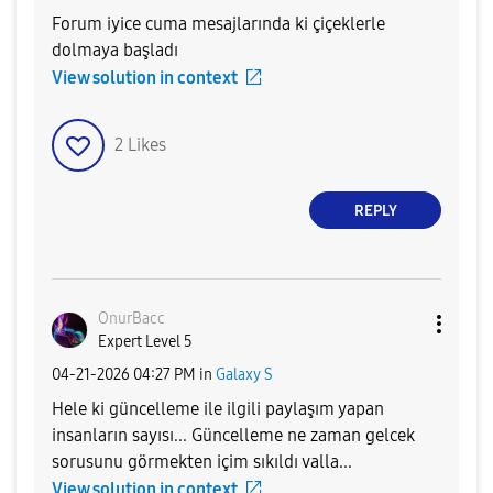
Forum iyice cuma mesajlarında ki çiçeklerle
dolmaya başladı
View solution in context
2
Likes
REPLY
OnurBacc
Expert Level 5
‎04-21-2026
04:27 PM
in
Galaxy S
Hele ki güncelleme ile ilgili paylaşım yapan
insanların sayısı... Güncelleme ne zaman gelcek
sorusunu görmekten içim sıkıldı valla...
View solution in context