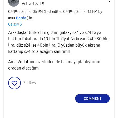
Active Level 9
‎07-19-2025
05:06 PM
(Last edited
‎07-19-2025
05:13 PM
by
Bordo
) in
Galaxy S
Arkadaşlar türkcell e gittim galaxy s24 ve s24 fe ye
baktım fakat arada 10 bin TL fiyat farkı var. 24fe 30 bin
lira, düz s24 ise 40bin lira. O yüzden büyük ekrana
katlanıp s24 fe alacağım sanırım🫩
Ama Vodafone üzerinden de bakmayı planlıyorum
oradan alacağım
3
Likes
COMMENT