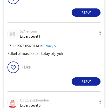
REPLY
S24fe_coni
Expert Level 1
‎07-19-2025
05:20 PM
in
Galaxy S
Etiket atması kadar kolay bişi yok
1
Like
REPLY
OğuzS25Iphone16
e
Expert Level 5