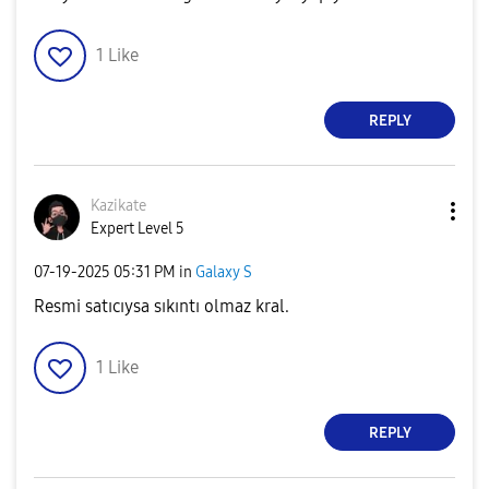
1
Like
REPLY
Kazikate
Expert Level 5
‎07-19-2025
05:31 PM
in
Galaxy S
Resmi satıcıysa sıkıntı olmaz kral.
1
Like
REPLY