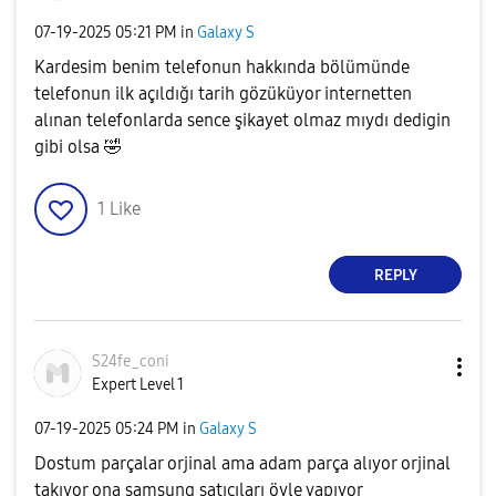
‎07-19-2025
05:21 PM
in
Galaxy S
Kardesim benim telefonun hakkında bölümünde
telefonun ilk açıldığı tarih gözüküyor internetten
alınan telefonlarda sence şikayet olmaz mıydı dedigin
gibi olsa
🤣
1
Like
REPLY
S24fe_coni
Expert Level 1
‎07-19-2025
05:24 PM
in
Galaxy S
Dostum parçalar orjinal ama adam parça alıyor orjinal
takıyor ona samsung satıcıları öyle yapıyor