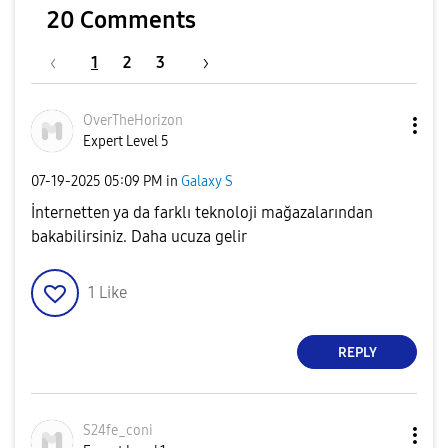
20 Comments
1
2
3
OverTheHorizon
Expert Level 5
‎07-19-2025
05:09 PM
in
Galaxy S
İnternetten ya da farklı teknoloji mağazalarından
bakabilirsiniz. Daha ucuza gelir
1
Like
REPLY
S24fe_coni