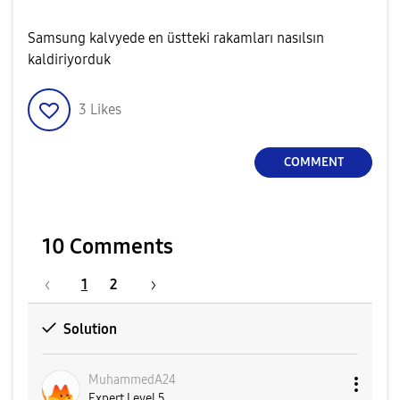
Samsung kalvyede en üstteki rakamları nasılsın
kaldiriyorduk
3
Likes
COMMENT
10 Comments
1
2
Solution
MuhammedA24
Expert Level 5