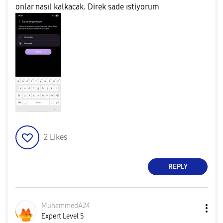
onlar nasıl kalkacak. Direk sade ıstiyorum
2
Likes
REPLY
MuhammedA24
Expert Level 5