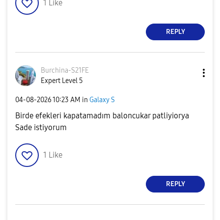
1
Like
REPLY
Burchina-S21FE
Expert Level 5
‎04-08-2026
10:23 AM
in
Galaxy S
Birde efekleri kapatamadım baloncukar patliyiorya
Sade istiyorum
1
Like
REPLY