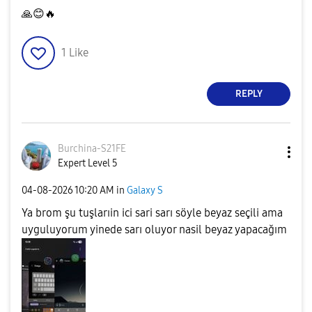
🙏
😊
🔥
1
Like
REPLY
Burchina-S21FE
Expert Level 5
‎04-08-2026
10:20 AM
in
Galaxy S
Ya brom şu tuşlarıin ici sari sarı söyle beyaz seçili ama
uyguluyorum yinede sarı oluyor nasil beyaz yapacağım