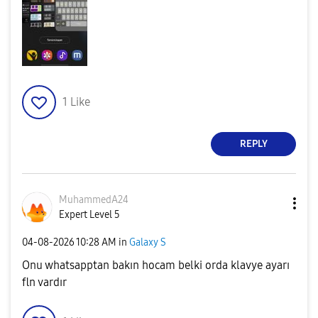
1
Like
REPLY
MuhammedA24
Expert Level 5
‎04-08-2026
10:28 AM
in
Galaxy S
Onu whatsapptan bakın hocam belki orda klavye ayarı
fln vardır