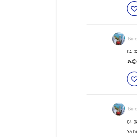
Burc
‎04-
🙏
😊
Burc
‎04-
Ya br