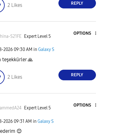
REPLY
2
Likes
OPTIONS
hina-S21FE
Expert Level 5
08-2026
09:30 AM
in
Galaxy S
teşekkürler
🙏
REPLY
2
Likes
OPTIONS
ammedA24
Expert Level 5
08-2026
09:31 AM
in
Galaxy S
 ederim
😊