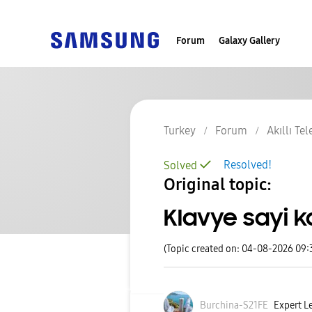
Forum
Galaxy Gallery
Turkey
Forum
Akıllı Te
Resolved!
Solved
Original topic:
Klavye sayi k
(Topic created on: 04-08-2026 09:
Burchina-S21FE
Expert Le