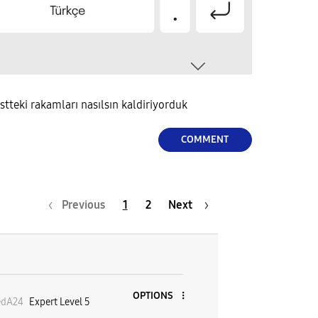
tteki rakamları nasılsın kaldiriyorduk
COMMENT
Previous
1
2
Next
OPTIONS
dA24
Expert Level 5