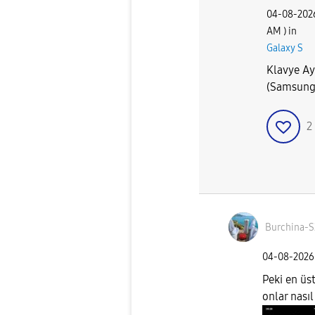
‎04-08-202
AM
) in
Galaxy S
Klavye Ay
(Samsung
2
Burchina-S
‎04-08-2026
Peki en üs
onlar nası