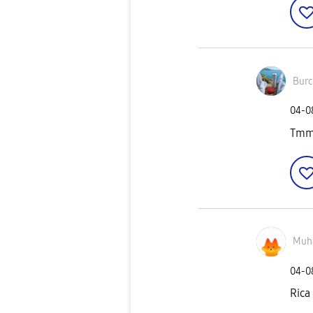
Burc
‎04-
Tmm 
Muh
‎04-
Rica