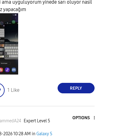
li ama uyguluyorum yinede sarı oluyor nasil
z yapacağım
REPLY
1
Like
OPTIONS
ammedA24
Expert Level 5
08-2026
10:28 AM
in
Galaxy S