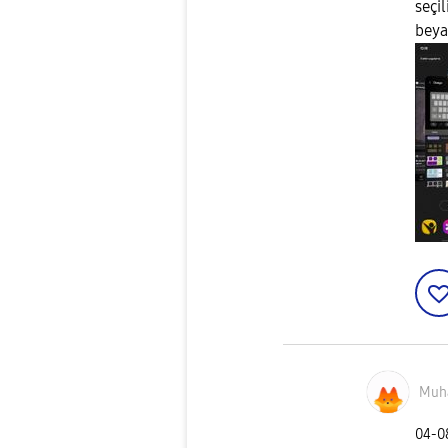
seçi
beya
Muh
‎04-