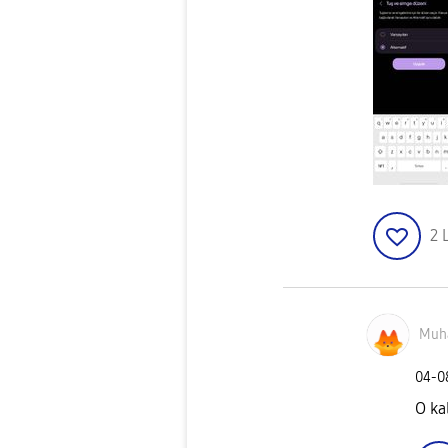
2
Muh
‎04-
O ka