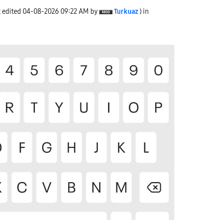
t edited
‎04-08-2026
09:22 AM
by
Turkuaz
) in