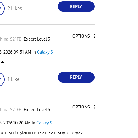
REPLY
2
Likes
OPTIONS
hina-S21FE
Expert Level 5
08-2026
09:31 AM
in
Galaxy S
🔥
REPLY
1
Like
OPTIONS
hina-S21FE
Expert Level 5
08-2026
10:20 AM
in
Galaxy S
om şu tuşlarıin ici sari sarı söyle beyaz