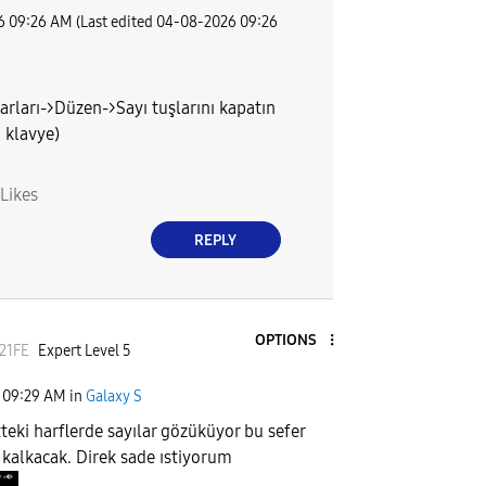
6
09:26 AM
(Last edited
‎04-08-2026
09:26
arları->Düzen->Sayı tuşlarını kapatın
 klavye)
Likes
REPLY
OPTIONS
21FE
Expert Level 5
09:29 AM
in
Galaxy S
tteki harflerde sayılar gözüküyor bu sefer
l kalkacak. Direk sade ıstiyorum