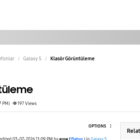
lefonlar
Galaxy S
Klasör Görüntüleme
tüleme
7 PM)
197
Views
OPTIONS
Rela
 edited
‎03-07-2026
11:09 PM
by
Eflatun
) in
Galaxy S