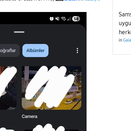
Sams
uygu
herk
in
Gala