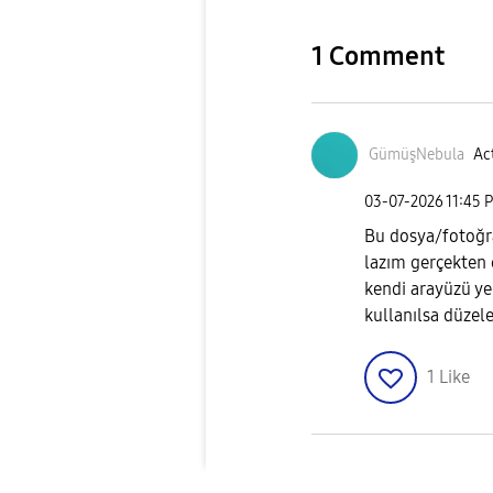
1 Comment
GümüşNebula
Act
‎03-07-2026
11:45 
Bu dosya/fotoğr
lazım gerçekten
kendi arayüzü ye
kullanılsa düzel
1
Like