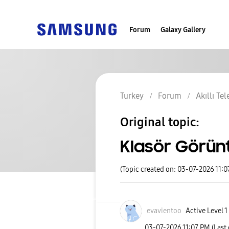
Forum
Galaxy Gallery
Turkey
Forum
Akıllı Te
Original topic:
Klasör Görün
(Topic created on: 03-07-2026 11:0
evavientoo
Active Level 1
‎03-07-2026
11:07 PM
(Last