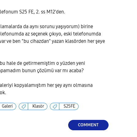
elefonum S25 FE, 2. ss M12'den.
ulamalarda da aynı sorunu yaşıyorum) birine
elefonumda az seçenek çıkıyo, eski telefonumda
var ve ben "bu cihazdan" yazan klasörden her şeye
 bu hale de getirmemiştim o yüzden yeni
yapamadım bunun çözümü var mı acaba?
aleriyi kopyalamıştım her şey aynı olmasına
yok.
Galeri
Klasör
S25FE
COMMENT