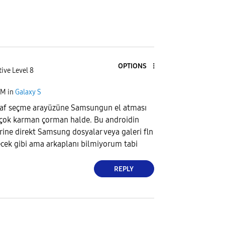
OPTIONS
ive Level 8
PM
in
Galaxy S
af seçme arayüzüne Samsungun el atması
 çok karman çorman halde. Bu androidin
rine direkt Samsung dosyalar veya galeri fln
ecek gibi ama arkaplanı bilmiyorum tabi
REPLY