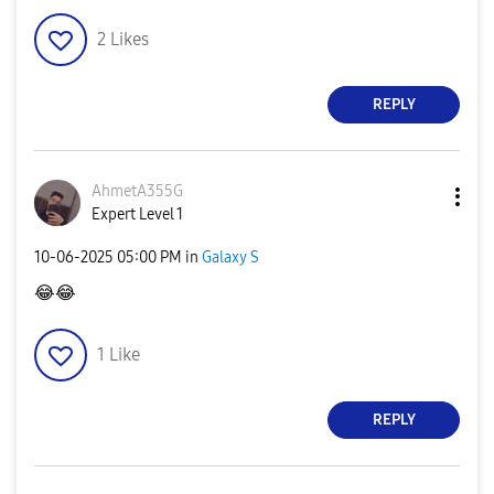
2
Likes
REPLY
AhmetA355G
Expert Level 1
‎10-06-2025
05:00 PM
in
Galaxy S
😂
😂
1
Like
REPLY