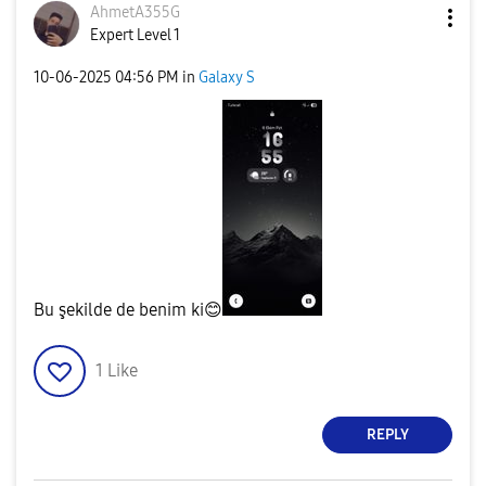
AhmetA355G
Expert Level 1
‎10-06-2025
04:56 PM
in
Galaxy S
Bu şekilde de benim ki
😊
1
Like
REPLY