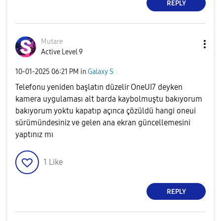
REPLY
Mutare
Active Level 9
‎10-01-2025
06:21 PM
in
Galaxy S
Telefonu yeniden başlatın düzelir OneUI7 deyken
kamera uygulaması alt barda kaybolmuştu bakıyorum
bakıyorum yoktu kapatıp açınca çözüldü hangi oneui
sürümündesiniz ve gelen ana ekran güncellemesini
yaptınız mı
1
Like
REPLY