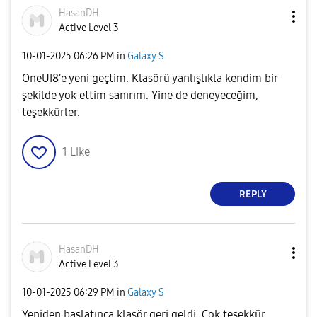
HasanDH
Active Level 3
‎10-01-2025
06:26 PM
in
Galaxy S
OneUI8'e yeni geçtim. Klasörü yanlışlıkla kendim bir
şekilde yok ettim sanırım. Yine de deneyeceğim,
teşekkürler.
1
Like
REPLY
HasanDH
Active Level 3
‎10-01-2025
06:29 PM
in
Galaxy S
Yeniden başlatınca klasör geri geldi. Çok teşekkür