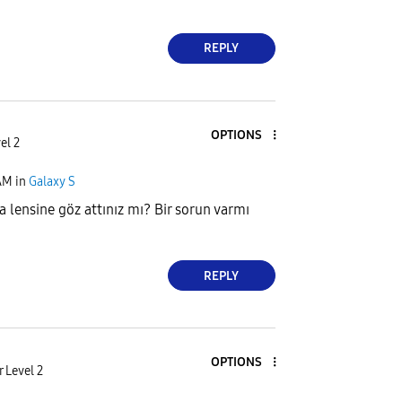
REPLY
OPTIONS
el 2
AM
in
Galaxy S
 lensine göz attınız mı? Bir sorun varmı
REPLY
OPTIONS
 Level 2