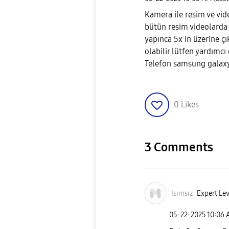
Kamera ile resim ve vid
bütün resim videolarda ç
yapınca 5x in üzerine ç
olabilir lütfen yardımc
Telefon samsung galaxy
0
Likes
3 Comments
Isımsız
Expert Lev
‎05-22-2025
10:06