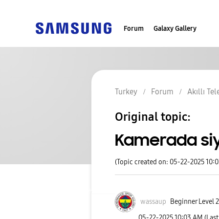
Forum
Galaxy Gallery
Turkey
Forum
Akıllı Te
Original topic:
Kamerada siy
(Topic created on: 05-22-2025 10:
wassaup
Beginner Level 2
‎05-22-2025
10:03 AM
(Las