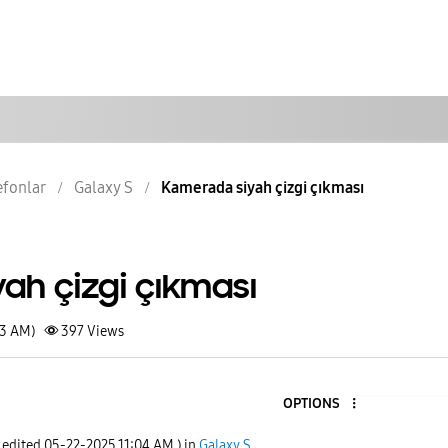
lefonlar
Galaxy S
Kamerada siyah çizgi çıkması
ah çizgi çıkması
03 AM)
397
Views
OPTIONS
t edited
‎05-22-2025
11:04 AM
) in
Galaxy S