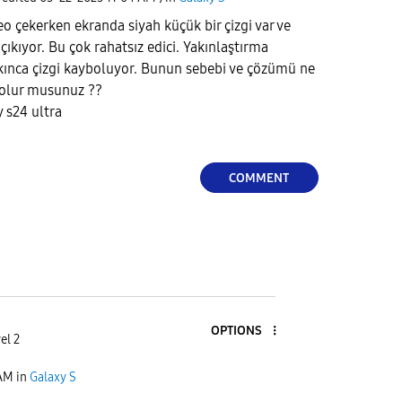
eo çekerken ekranda siyah küçük bir çizgi var ve
ıkıyor. Bu çok rahatsız edici. Yakınlaştırma
ıkınca çizgi kayboluyor. Bunun sebebi ve çözümü ne
ı olur musunuz ??
 s24 ultra
COMMENT
OPTIONS
el 2
 AM
in
Galaxy S