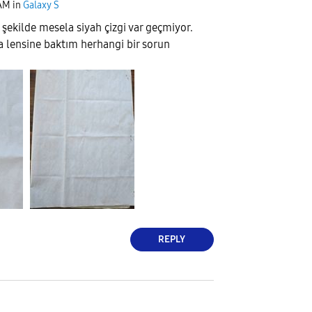
 AM
in
Galaxy S
 şekilde mesela siyah çizgi var geçmiyor.
 lensine baktım herhangi bir sorun
REPLY