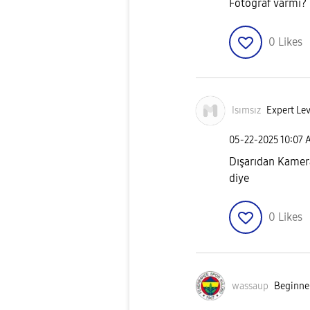
Fotoğraf varmı?
0
Likes
Isımsız
Expert Lev
‎05-22-2025
10:07 
Dışarıdan Kamera
diye
0
Likes
wassaup
Beginner