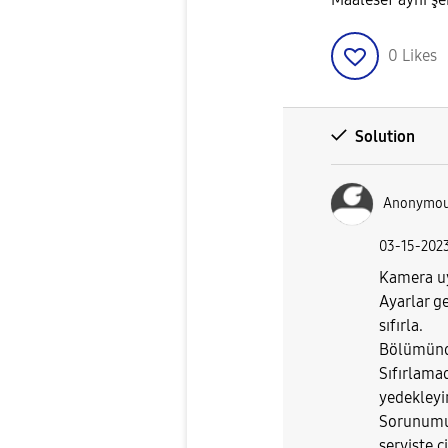
0
Likes
Solution
Anonymo
‎03-15-202
Kamera uy
Ayarlar ge
sıfırla.
Bölümünde
Sıfırlama
yedekleyin
Sorunumu
serviste c