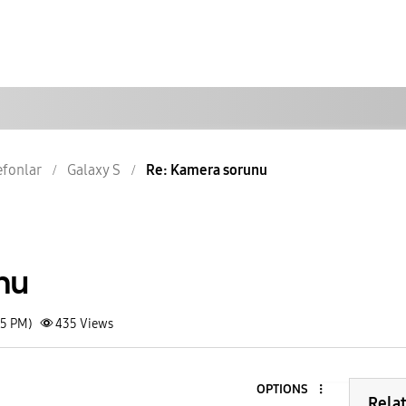
lefonlar
Galaxy S
Re: Kamera sorunu
nu
15 PM)
435
Views
OPTIONS
Rela