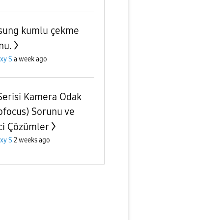
sung kumlu çekme
nu.
xy S
a week ago
Serisi Kamera Odak
ofocus) Sorunu ve
ci Çözümler
xy S
2 weeks ago