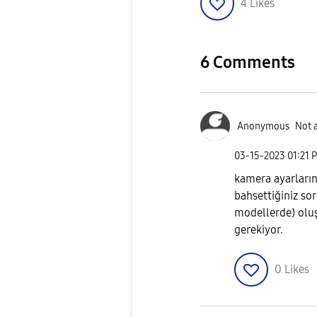
4
Likes
6 Comments
Anonymous
Not 
‎03-15-2023
01:21 
kamera ayarların
bahsettiğiniz so
modellerde) olu
gerekiyor.
0
Likes