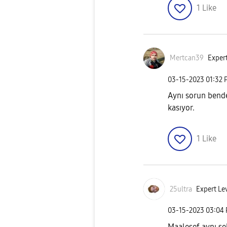
1
Like
Mertcan39
Expert
‎03-15-2023
01:32 
Aynı sorun bende
kasıyor.
1
Like
25ultra
Expert Lev
‎03-15-2023
03:04
Maalesef aynı şe