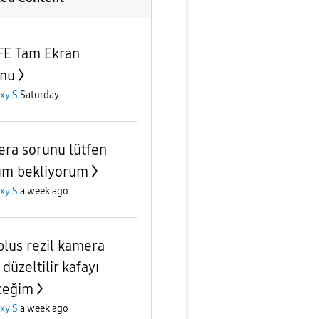
FE Tam Ekran
nu
xy S
Saturday
ra sorunu lütfen
ım bekliyorum
xy S
a week ago
plus rezil kamera
 düzeltilir kafayı
ceğim
xy S
a week ago