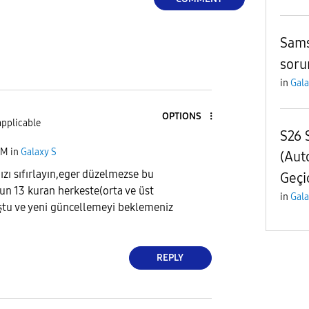
Sam
soru
in
Gala
OPTIONS
applicable
S26 
PM
in
Galaxy S
(Aut
ızı sıfırlayın,eger düzelmezse bu
Geçi
run 13 kuran herkeste(orta ve üst
in
Gala
ştu ve yeni güncellemeyi beklemeniz
REPLY