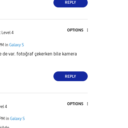
REPLY
OPTIONS
 Level 4
PM
in
Galaxy S
 de var. fotoğraf çekerken bile kamera
REPLY
OPTIONS
el 4
 PM
in
Galaxy S
kilde