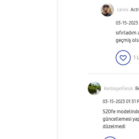
carvis
Acti
‎03-15-2023
sıfırladım
geçmiş ols
1
L
KardoganFaruk
B
‎03-15-2023
01:31 
S20fe modelinde 
güncellemesi yap
düzelmedi