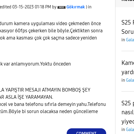
 edited
‎03-15-2023
01:18 PM
by
Gökırmak
) in
S25 
r durum kamera uygulaması video çekmeden önce
 kasıyor 60fps çekerken bile böyle.Çektikten sonra
Soru
yok ama kasması çok çok saçma sadece yeniden
in
Gala
Kame
ık var anlamıyorum.Yoktu önceden
yard
in
Gala
A YAPIŞTIR MESAJI ATMAYIN BOMBOŞ ŞEY
R ASLA İŞE YARAMAYAN.
S25 
ncel ve bana telefonu sıfırla demeyin yahu.Telefonu
nasıl
züm.Böyle bi sorun olacaksa neden güncelleme
yiye
in
Gala
COMMENT