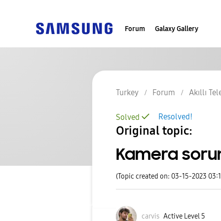
Forum
Galaxy Gallery
Turkey
Forum
Akıllı Te
Resolved!
Solved
Original topic:
Kamera soru
(Topic created on: 03-15-2023 03:
carvis
Active Level 5