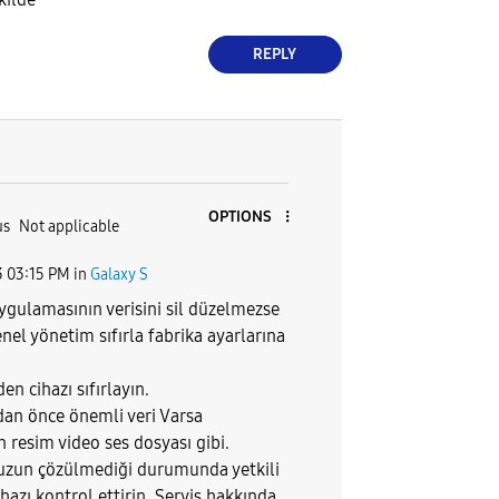
REPLY
OPTIONS
us
Not applicable
3
03:15 PM
in
Galaxy S
gulamasının verisini sil düzelmezse
nel yönetim sıfırla fabrika ayarlarına
n cihazı sıfırlayın.
dan önce önemli veri Varsa
 resim video ses dosyası gibi.
zun çözülmediği durumunda yetkili
ihazı kontrol ettirin. Servis hakkında