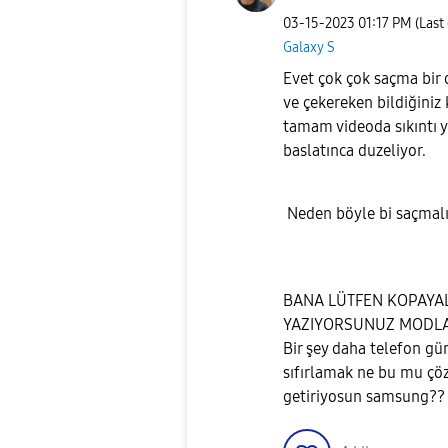
‎03-15-2023
01:17 PM
(Last
Galaxy S
Evet çok çok saçma bi
ve çekereken bildiğiniz
tamam videoda sıkıntı 
baslatınca duzeliyor.
Neden böyle bi saçmal
BANA LÜTFEN KOPAYAL
YAZIYORSUNUZ MODLA
Bir şey daha telefon gü
sıfırlamak ne bu mu çö
getiriyosun samsung??