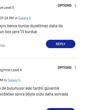
OPTIONS
ve Level 5
01:24 PM
in
Galaxy S
 aynı bence bunlar duzeltmez daha da
un bos yere 13 kurduk
REPLY
ike
OPTIONS
eginner Level 4
PM
in
Galaxy S
de bulunuyor eski tarihli güvenlik
ıldıktan sonra böyle oldu daha sonrada