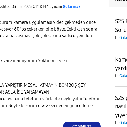
 edited
‎03-15-2023
01:18 PM
by
Gökırmak
) in
S25 
r durum kamera uygulaması video çekmeden önce
 kasıyor 60fps çekerken bile böyle.Çektikten sonra
Soru
yok ama kasması çok çok saçma sadece yeniden
in
Gala
Kame
ık var anlamıyorum.Yoktu önceden
yard
in
Gala
A YAPIŞTIR MESAJI ATMAYIN BOMBOŞ ŞEY
R ASLA İŞE YARAMAYAN.
S25 
ncel ve bana telefonu sıfırla demeyin yahu.Telefonu
nasıl
züm.Böyle bi sorun olacaksa neden güncelleme
yiye
in
Gala
COMMENT