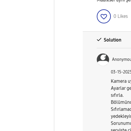
0
Likes
Solution
Anonymo
‎03-15-202
Kamera uy
Ayarlar ge
sıfırla.
Bölümünde
Sıfırlama
yedekleyin
Sorunumu
serviste c