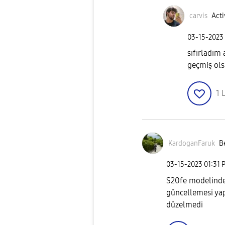
carvis
Acti
‎03-15-2023
sıfırladım
geçmiş ols
1
L
KardoganFaruk
B
‎03-15-2023
01:31 
S20fe modelinde 
güncellemesi yap
düzelmedi