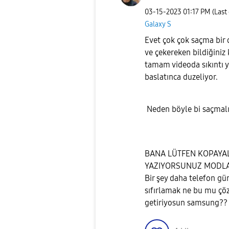
‎03-15-2023
01:17 PM
(Last
Galaxy S
Evet çok çok saçma bi
ve çekereken bildiğiniz
tamam videoda sıkıntı 
baslatınca duzeliyor.
Neden böyle bi saçmal
BANA LÜTFEN KOPAYAL
YAZIYORSUNUZ MODLA
Bir şey daha telefon gü
sıfırlamak ne bu mu çö
getiriyosun samsung??