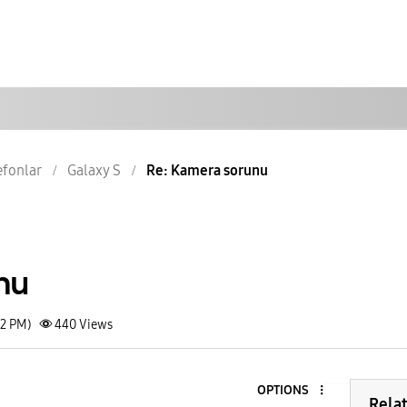
lefonlar
Galaxy S
Re: Kamera sorunu
nu
32 PM)
440
Views
OPTIONS
Rela