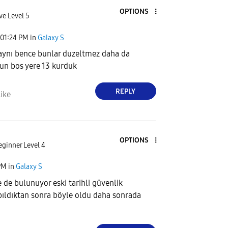
OPTIONS
ve Level 5
01:24 PM
in
Galaxy S
 aynı bence bunlar duzeltmez daha da
un bos yere 13 kurduk
REPLY
ike
OPTIONS
eginner Level 4
PM
in
Galaxy S
de bulunuyor eski tarihli güvenlik
ıldıktan sonra böyle oldu daha sonrada