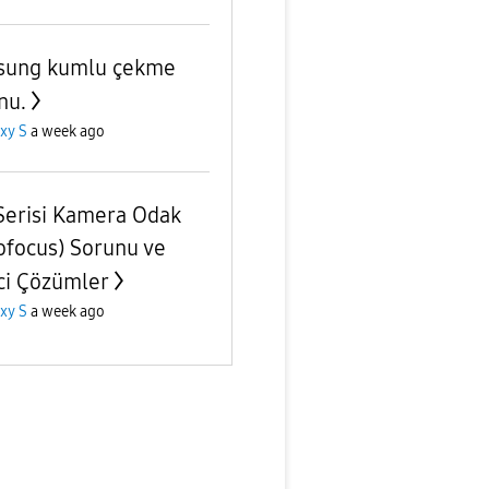
sung kumlu çekme
nu.
xy S
a week ago
Serisi Kamera Odak
ofocus) Sorunu ve
ci Çözümler
xy S
a week ago