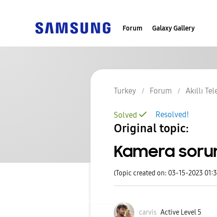
Forum
Galaxy Gallery
Turkey
Forum
Akıllı Te
Resolved!
Solved
Original topic:
Kamera soru
(Topic created on: 03-15-2023 01:
carvis
Active Level 5