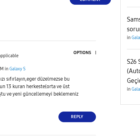
Sam
soru
in
Gala
OPTIONS
applicable
S26 
PM
in
Galaxy S
(Aut
ızı sıfırlayın,eger düzelmezse bu
Geçi
run 13 kuran herkeste(orta ve üst
in
Gala
ştu ve yeni güncellemeyi beklemeniz
REPLY