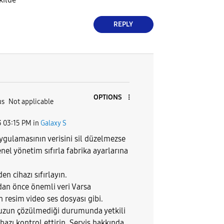
REPLY
OPTIONS
us
Not applicable
3
03:15 PM
in
Galaxy S
gulamasının verisini sil düzelmezse
nel yönetim sıfırla fabrika ayarlarına
n cihazı sıfırlayın.
dan önce önemli veri Varsa
 resim video ses dosyası gibi.
zun çözülmediği durumunda yetkili
ihazı kontrol ettirin. Servis hakkında