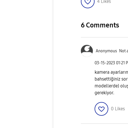
4
Likes
6 Comments
Anonymous
Not 
‎03-15-2023
01:21 
kamera ayarların
bahsettiğiniz so
modellerde) olu
gerekiyor.
0
Likes