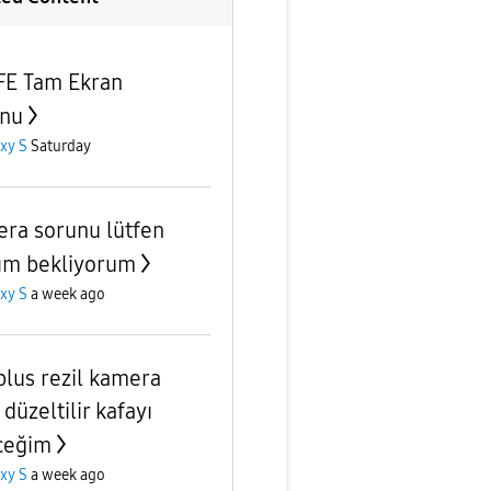
FE Tam Ekran
nu
xy S
Saturday
ra sorunu lütfen
ım bekliyorum
xy S
a week ago
plus rezil kamera
 düzeltilir kafayı
ceğim
xy S
a week ago