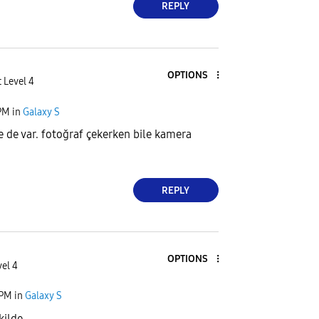
REPLY
OPTIONS
 Level 4
PM
in
Galaxy S
 de var. fotoğraf çekerken bile kamera
REPLY
OPTIONS
el 4
 PM
in
Galaxy S
kilde