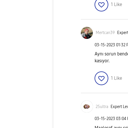
1
Like
Mertcan39
Expert
‎03-15-2023
01:32 
Aynı sorun bende
kasıyor.
1
Like
25ultra
Expert Lev
‎03-15-2023
03:04
Maalesef aynı şe