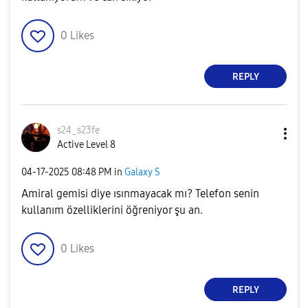
0
Likes
REPLY
s24_s23fe
Active Level 8
‎04-17-2025
08:48 PM
in
Galaxy S
Amiral gemisi diye ısınmayacak mı? Telefon senin
kullanım özelliklerini öğreniyor şu an.
0
Likes
REPLY