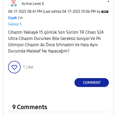
Active Level 4
‎04-17-2025
08:41 PM
(Last edited
‎04-17-2025
10:06 PM
by
Siyah
) in
Galaxy S
Cihazım Yaklaşık 15 günlük Son Sürüm TR Cihazı S24
Ultra Cihazım Dururken Bile Gereksiz Isınıyor Ve Pil
Gitmiyor Cihazım Az Önce Sıfırladım Ve Hala Aynı
Durumda Malesef Ne Yapacağım?
1
Like
COMMENT
9 Comments