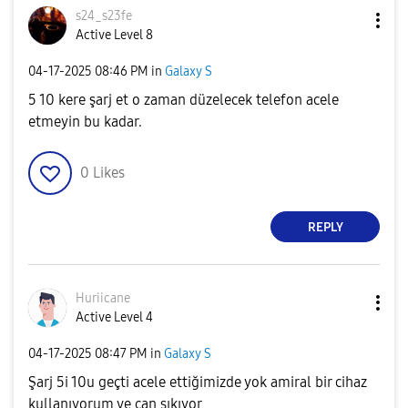
s24_s23fe
Active Level 8
‎04-17-2025
08:46 PM
in
Galaxy S
5 10 kere şarj et o zaman düzelecek telefon acele
etmeyin bu kadar.
0
Likes
REPLY
Huriicane
Active Level 4
‎04-17-2025
08:47 PM
in
Galaxy S
Şarj 5i 10u geçti acele ettiğimizde yok amiral bir cihaz
kullanıyorum ve can sıkıyor