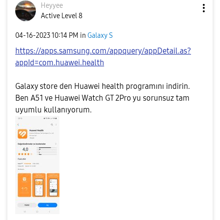
Heyyee
Active Level 8
‎04-16-2023
10:14 PM
in
Galaxy S
https://apps.samsung.com/appquery/appDetail.as?
appId=com.huawei.health
Galaxy store den Huawei health programını indirin.
Ben A51 ve Huawei Watch GT 2Pro yu sorunsuz tam
uyumlu kullanıyorum.