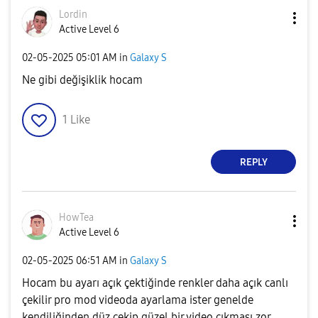
Lordin
Active Level 6
‎02-05-2025
05:01 AM
in
Galaxy S
Ne gibi değişiklik hocam
1
Like
REPLY
HowTea
Active Level 6
‎02-05-2025
06:51 AM
in
Galaxy S
Hocam bu ayarı açık çektiğinde renkler daha açık canlı
çekilir pro mod videoda ayarlama ister genelde
kendiliğinden düz çekip güzel bir video çıkması zor