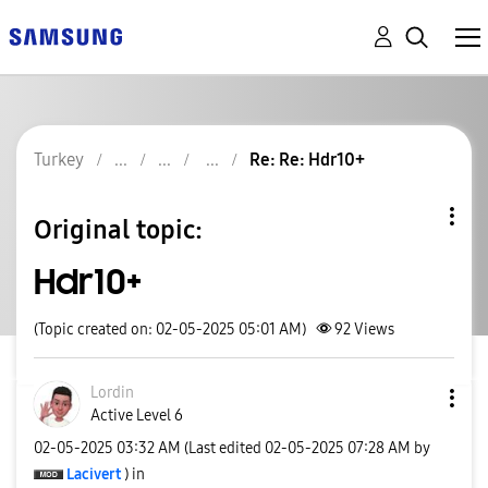
Turkey
Re: Re: Hdr10+
Original topic:
Hdr10+
(Topic created on: 02-05-2025 05:01 AM)
92
Views
Lordin
Active Level 6
‎02-05-2025
03:32 AM
(Last edited
‎02-05-2025
07:28 AM
by
Lacivert
) in