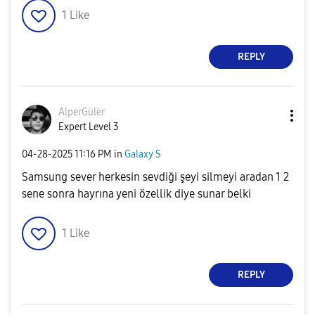
1
Like
REPLY
AlperGüler
Expert Level 3
‎04-28-2025
11:16 PM
in
Galaxy S
Samsung sever herkesin sevdiği şeyi silmeyi aradan 1 2
sene sonra hayrına yeni özellik diye sunar belki
1
Like
REPLY