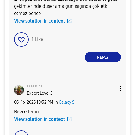
çekimlerinde düşer ama gün ışığında çok etki
etmez bence
View solution in context
1
Like
REPLY
ˢᵖᵃᶜᵉˡⁱⁿᵉ
Expert Level 5
‎05-16-2025
10:32 PM
in
Galaxy S
Rica ederim
View solution in context