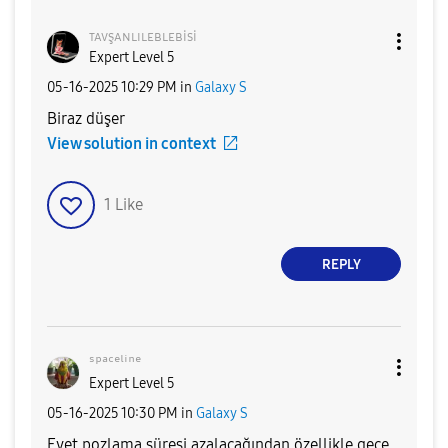
ᴛᴀᴠşᴀɴʟɪʟᴇʙʟᴇʙi
si
Expert Level 5
‎05-16-2025
10:29 PM
in
Galaxy S
Biraz düşer
View solution in context
1
Like
REPLY
ˢᵖᵃᶜᵉˡⁱⁿᵉ
Expert Level 5
‎05-16-2025
10:30 PM
in
Galaxy S
Evet pozlama süresi azalacağından özellikle gece