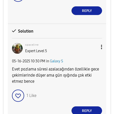
REPLY
Solution
ˢᵖᵃᶜᵉˡⁱⁿᵉ
Expert Level 5
‎05-16-2025
10:30 PM
in
Galaxy S
Evet pozlama süresi azalacağından özellikle gece
çekimlerinde düşer ama gün ışığında çok etki
etmez bence
1
Like
REPLY