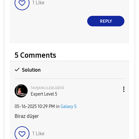
1
Like
REPLY
5 Comments
Solution
ᴛᴀᴠşᴀɴʟɪʟᴇʙʟᴇʙi
si
Expert Level 5
‎05-16-2025
10:29 PM
in
Galaxy S
Biraz düşer
1
Like