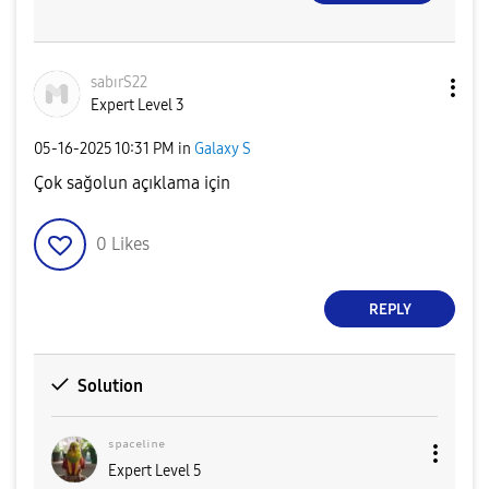
sabırS22
Expert Level 3
‎05-16-2025
10:31 PM
in
Galaxy S
Çok sağolun açıklama için
0
Likes
REPLY
Solution
ˢᵖᵃᶜᵉˡⁱⁿᵉ
Expert Level 5