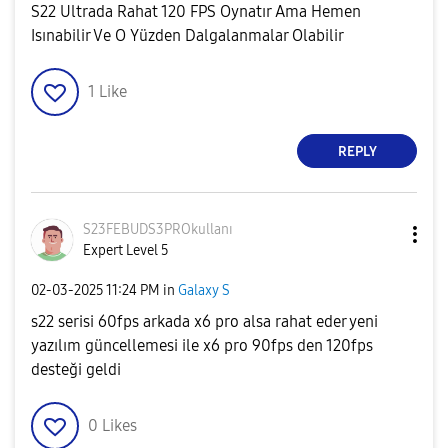
S22 Ultrada Rahat 120 FPS Oynatır Ama Hemen
Isınabilir Ve O Yüzden Dalgalanmalar Olabilir
1
Like
REPLY
S23FEBUDS3PROku
llanı
Expert Level 5
‎02-03-2025
11:24 PM
in
Galaxy S
s22 serisi 60fps arkada x6 pro alsa rahat eder yeni
yazılım güncellemesi ile x6 pro 90fps den 120fps
desteği geldi
0
Likes