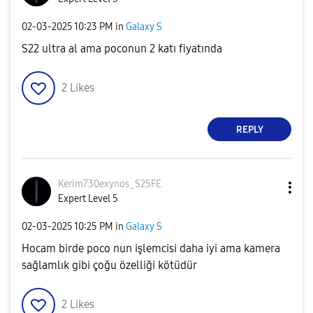
‎02-03-2025
10:23 PM
in
Galaxy S
S22 ultra al ama poconun 2 katı fiyatında
2
Likes
REPLY
Kerim730exynos_
S25FE
Expert Level 5
‎02-03-2025
10:25 PM
in
Galaxy S
Hocam birde poco nun işlemcisi daha iyi ama kamera
sağlamlık gibi çoğu özelliği kötüdür
2
Likes