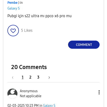
Pembe
) in
Galaxy S
Pubgi için s22 ultra mı ppco x6 pro mu
5
Likes
COMMENT
20 Comments
1
2
3
Anonymous
Not applicable
‎02-03-2025
10:23 PM
in
Galaxy S