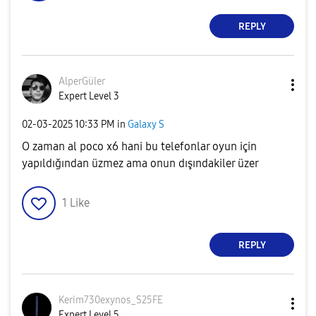
REPLY
AlperGüler
Expert Level 3
‎02-03-2025
10:33 PM
in
Galaxy S
O zaman al poco x6 hani bu telefonlar oyun için
yapıldığından üzmez ama onun dışındakiler üzer
1
Like
REPLY
Kerim730exynos_
S25FE
Expert Level 5