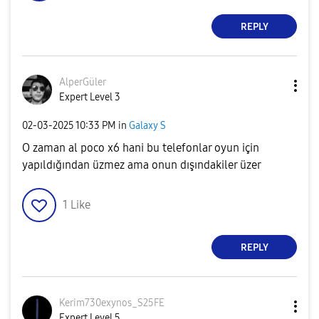
REPLY
AlperGüler
Expert Level 3
‎02-03-2025
10:33 PM
in
Galaxy S
O zaman al poco x6 hani bu telefonlar oyun için
yapıldığından üzmez ama onun dışındakiler üzer
1
Like
REPLY
Kerim730exynos_
S25FE
Expert Level 5