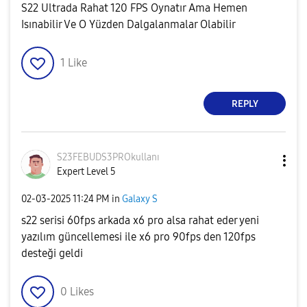
S22 Ultrada Rahat 120 FPS Oynatır Ama Hemen
Isınabilir Ve O Yüzden Dalgalanmalar Olabilir
1
Like
REPLY
S23FEBUDS3PROku
llanı
Expert Level 5
‎02-03-2025
11:24 PM
in
Galaxy S
s22 serisi 60fps arkada x6 pro alsa rahat eder yeni
yazılım güncellemesi ile x6 pro 90fps den 120fps
desteği geldi
0
Likes