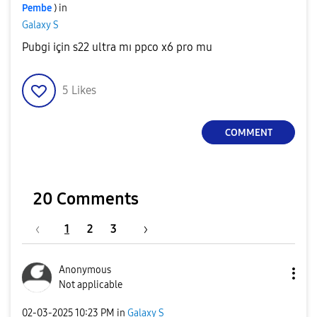
Pembe
) in
Galaxy S
Pubgi için s22 ultra mı ppco x6 pro mu
5
Likes
COMMENT
20 Comments
1
2
3
Anonymous
Not applicable
‎02-03-2025
10:23 PM
in
Galaxy S