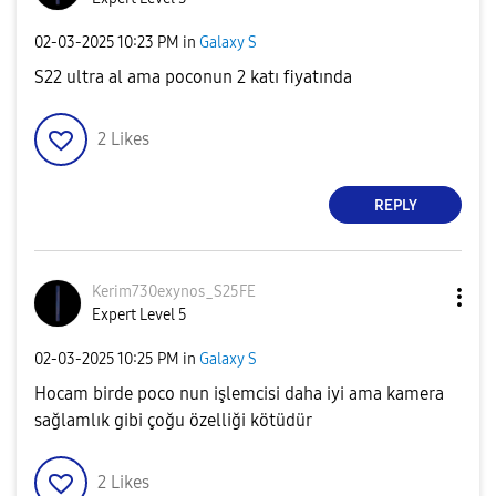
‎02-03-2025
10:23 PM
in
Galaxy S
S22 ultra al ama poconun 2 katı fiyatında
2
Likes
REPLY
Kerim730exynos_
S25FE
Expert Level 5
‎02-03-2025
10:25 PM
in
Galaxy S
Hocam birde poco nun işlemcisi daha iyi ama kamera
sağlamlık gibi çoğu özelliği kötüdür
2
Likes