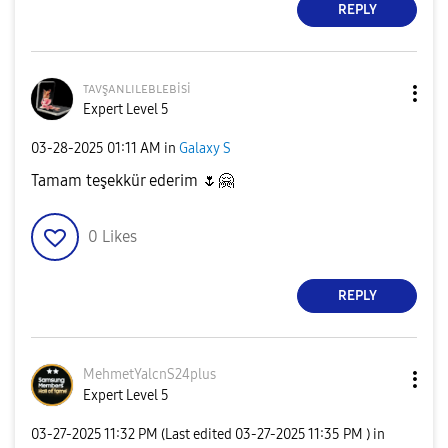
REPLY
ᴛᴀᴠşᴀɴʟɪʟᴇʙʟᴇʙi
si
Expert Level 5
‎03-28-2025
01:11 AM
in
Galaxy S
Tamam teşekkür ederim
🌷
🤗
0
Likes
REPLY
MehmetYalcnS24p
lus
Expert Level 5
‎03-27-2025
11:32 PM
(Last edited
‎03-27-2025
11:35 PM
) in