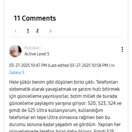
11 Comments
1
2
Bazukacı
Active Level 5
‎03-27-2025
10:47 PM
(Last edited
‎03-27-2025
10:58 PM
) in
Galaxy S
Hele şükür benim gibi düşünen birisi çıktı. Telefonları
sistematik olarak yavaşlatmak ve şarzını hızlı bitirmek
için güncelleme yayınlıyorlar, bizim millet de burada
güncelleme paylaşımı yarışına giriyor. S20, S23, S24 ve
şimdi de S25 Ultra kullanıyorum, kullandığım
telefonlar en tepe Ultra olmasına rağmen ben bu
durumu sonuna kadar yaşadım ve gördüm. Yapılan her
güncellemede telefon biraz daha ölüyor. Şimdi S25