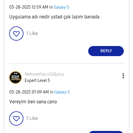
‎03-28-2025
12:59 AM
in
Galaxy S
Uygulama adı nedir ustad çok lazım banada
1
Like
REPLY
MehmetYalcnS24p
lus
Expert Level 5
‎03-28-2025
01:09 AM
in
Galaxy S
Vereyim ben sana cano
1
Like