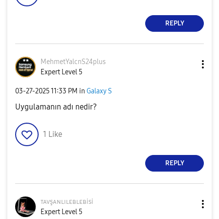
REPLY
MehmetYalcnS24p
lus
Expert Level 5
‎03-27-2025
11:33 PM
in
Galaxy S
Uygulamanın adı nedir?
1
Like
REPLY
ᴛᴀᴠşᴀɴʟɪʟᴇʙʟᴇʙi
si
Expert Level 5