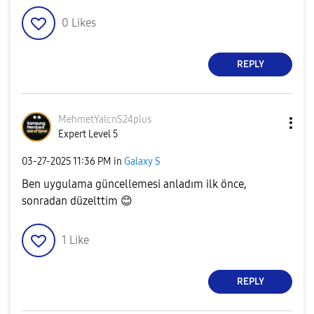
0
Likes
REPLY
MehmetYalcnS24p
lus
Expert Level 5
‎03-27-2025
11:36 PM
in
Galaxy S
Ben uygulama güncellemesi anladım ilk önce,
sonradan düzelttim
😊
1
Like
REPLY