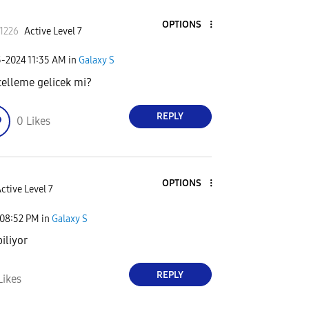
OPTIONS
t1226
Active Level 7
5-2024
11:35 AM
in
Galaxy S
elleme gelicek mi?
REPLY
0
Likes
OPTIONS
ctive Level 7
08:52 PM
in
Galaxy S
iliyor
REPLY
Likes