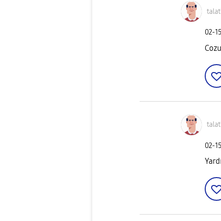
tala
‎02-1
Coz
tala
‎02-1
Yard