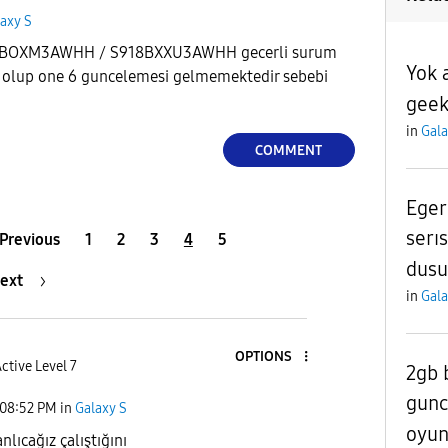
axy S
BOXM3AWHH / S918BXXU3AWHH gecerli surum
Yok 
.1 olup one 6 guncelemesi gelmemektedir sebebi
geek
in
Gala
COMMENT
Eger
serıs
Previous
1
2
3
4
5
dusu
ext
in
Gala
OPTIONS
ctive Level 7
2gb 
gun
08:52 PM
in
Galaxy S
oyu
nlıcağız çalıştığını