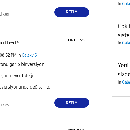
in
Gala
REPLY
Likes
Cok 
siste
OPTIONS
ert Level 5
in
Gala
08:52 PM
in
Galaxy S
onu garip bir versiyon
Yeni
sizde
çin mevcut değil
in
Gala
versiyonunda değiştirildi
REPLY
Likes