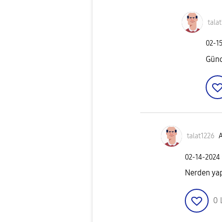
tala
‎02-1
Günc
talat1226
A
‎02-14-2024
Nerden yap
0