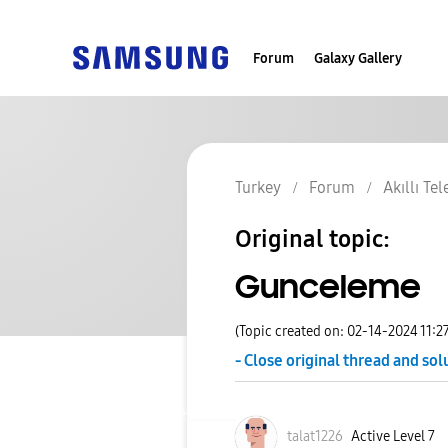
Forum
Galaxy Gallery
Turkey
Forum
Akıllı Te
Original topic:
Gunceleme
(Topic created on: 02-14-2024 11:2
- Close original thread and sol
talat1226
Active Level 7