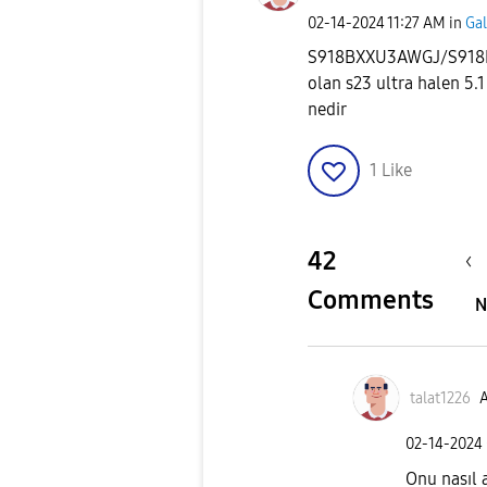
‎02-14-2024
11:27 AM
in
Gal
S918BXXU3AWGJ/S918
olan s23 ultra halen 5
nedir
1
Like
42
Comments
N
talat1226
A
‎02-14-2024
Onu nasıl a