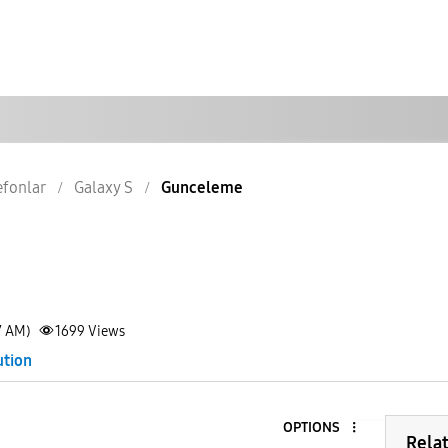
lefonlar
Galaxy S
Gunceleme
7 AM)
1699
Views
ution
OPTIONS
Rela