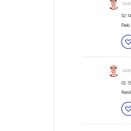
tala
‎02-1
Peki
tala
‎02-1
Nası