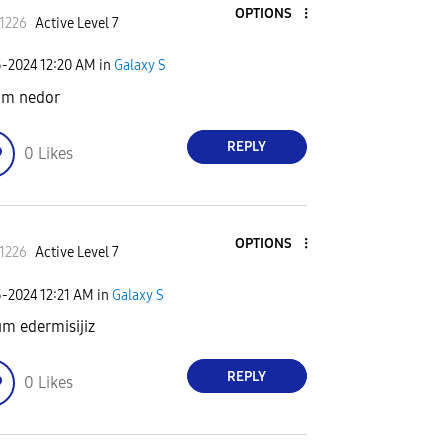
OPTIONS
t1226
Active Level 7
5-2024
12:20 AM
in
Galaxy S
um nedor
REPLY
0
Likes
OPTIONS
t1226
Active Level 7
5-2024
12:21 AM
in
Galaxy S
ım edermisijiz
REPLY
0
Likes