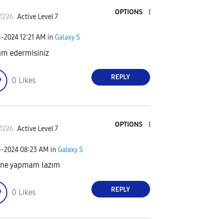
OPTIONS
t1226
Active Level 7
5-2024
12:21 AM
in
Galaxy S
ım edermisiniz
REPLY
0
Likes
OPTIONS
t1226
Active Level 7
5-2024
08:23 AM
in
Galaxy S
 ne yapmam lazım
REPLY
0
Likes