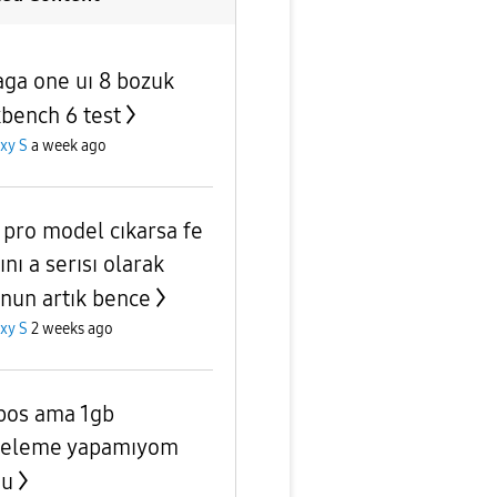
aga one uı 8 bozuk
bench 6 test
xy S
a week ago
 pro model cıkarsa fe
ını a serısı olarak
nun artık bence
xy S
2 weeks ago
bos ama 1gb
celeme yapamıyom
nu