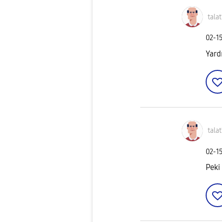
tala
‎02-1
Yard
tala
‎02-1
Peki