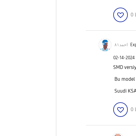
0
احمد٨١
Exp
‎02-14-2024
SMD versiy
Bu model i
Suudi KSA 
0