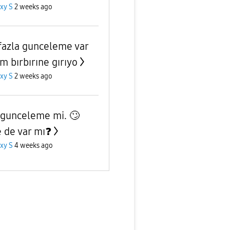
xy S
2 weeks ago
fazla gunceleme var
m bırbırıne gırıyo
xy S
2 weeks ago
 gunceleme mi. 🙄
 de var mı❓️
xy S
4 weeks ago