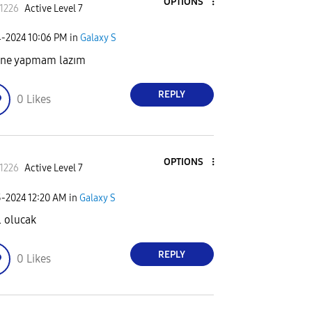
OPTIONS
t1226
Active Level 7
4-2024
10:06 PM
in
Galaxy S
 ne yapmam lazım
REPLY
0
Likes
OPTIONS
t1226
Active Level 7
5-2024
12:20 AM
in
Galaxy S
l olucak
REPLY
0
Likes