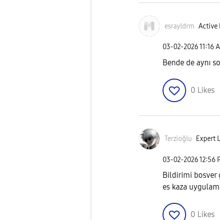
esrayldrm
Active 
‎03-02-2026
11:16 
Bende de aynı so
0
Likes
Terzioğlu
Expert L
‎03-02-2026
12:56 
Bildirimi bosver
es kaza uygulam
0
Likes