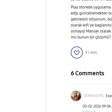
Play storede uygulama 
edip guncellemekten bı
gelmesini istiyorum, bü
olarak wifi ye baglanin
olmayıp Manuel olarak 
mu bunun bir çözümü?
4
Likes
6 Comments
DENNİSOVİÇ
Expe
‎03-02-2026
09:04