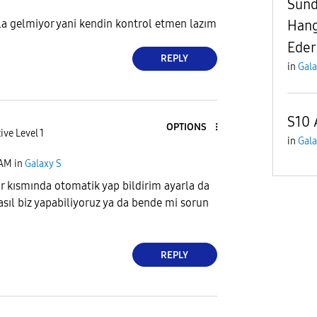
Sund
la gelmiyor yani kendin kontrol etmen lazım
Hang
Eder
REPLY
in
Gala
S10 
OPTIONS
ive Level 1
in
Gala
 AM
in
Galaxy S
ar kısmında otomatik yap bildirim ayarla da
sıl biz yapabiliyoruz ya da bende mi sorun
REPLY