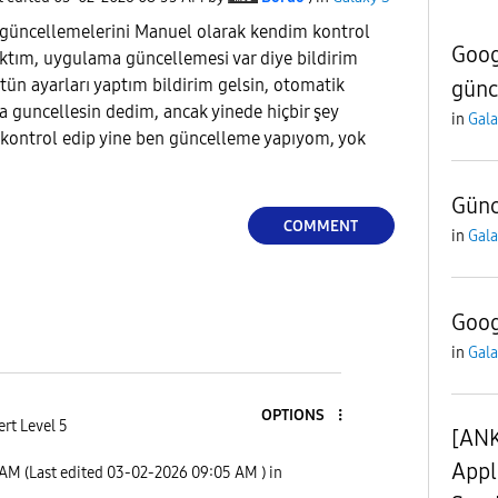
güncellemelerini Manuel olarak kendim kontrol
Goog
ktım, uygulama güncellemesi var diye bildirim
tün ayarları yaptım bildirim gelsin, otomatik
günc
ca guncellesin dedim, ancak yinede hiçbir şey
in
Gala
kontrol edip yine ben güncelleme yapıyom, yok
Gün
COMMENT
in
Gala
Goog
in
Gala
OPTIONS
rt Level 5
[ANK
Appl
 AM
(Last edited
‎03-02-2026
09:05 AM
) in