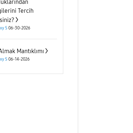
uklarından
ilerini Tercih
siniz?
xy S
06-30-2026
Almak Mantıklımı
xy S
06-14-2026