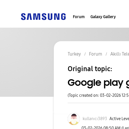
Forum
Galaxy Gallery
Turkey
Forum
Akıllı Te
Original topic:
Google play
(Topic created on: 03-02-2026 12:
kullanıcı3893
Active Leve
‎03-02-2026
08:50 AM
(Las