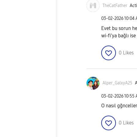
TheCatFather
Acti
‎03-02-2026
10:04
Evet bu sorun he
wi-fi'ya bağlı ise
0
Likes
Alper_GalxyA25
A
‎03-02-2026
10:55
O nasıl gğncelle
0
Likes