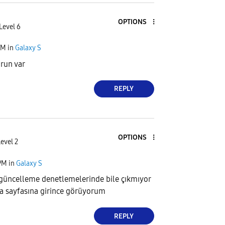
OPTIONS
Level 6
AM
in
Galaxy S
run var
REPLY
OPTIONS
evel 2
PM
in
Galaxy S
 güncelleme denetlemelerinde bile çıkmıyor
a sayfasına girince görüyorum
REPLY