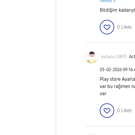
Galaxy S
Bildiğim kadarıy
0
Likes
kullanıcı3893
Act
‎03-02-2026
09:16
Play store Ayarl
var bu rağmen na
var
0
Likes