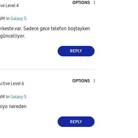
OPTIONS
ve Level 4
 AM
in
Galaxy S
rkeste var. Sadece gece telefon boştayken
 güncelliyor.
REPLY
OPTIONS
ctive Level 6
 AM
in
Galaxy S
niyo nereden
REPLY