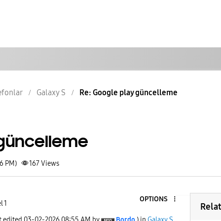
lefonlar
Galaxy S
Re: Google play güncelleme
 güncelleme
56 PM)
167
Views
OPTIONS
l 1
Rela
t edited
‎03-02-2026
08:55 AM
by
Bordo
) in
Galaxy S