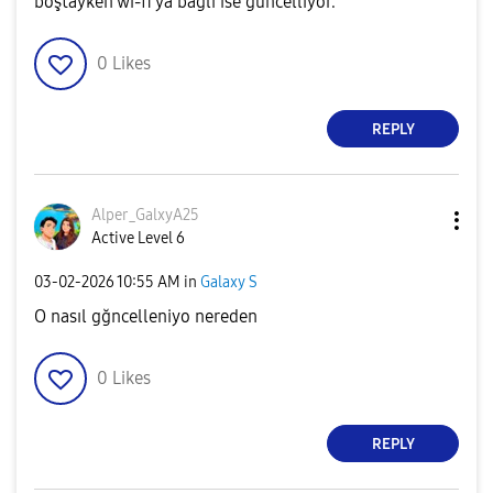
boştayken wi-fi'ya bağlı ise güncelliyor.
0
Likes
REPLY
Alper_GalxyA25
Active Level 6
‎03-02-2026
10:55 AM
in
Galaxy S
O nasıl gğncelleniyo nereden
0
Likes
REPLY