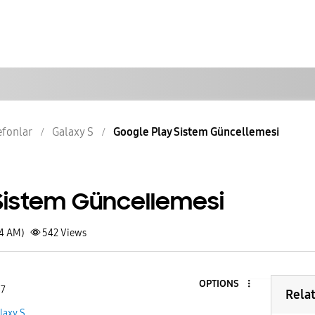
lefonlar
Galaxy S
Google Play Sistem Güncellemesi
Sistem Güncellemesi
34 AM)
542
Views
OPTIONS
 7
Rela
laxy S