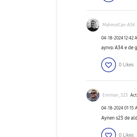
MahmutCan-A36
‎04-18-2024
12:42 
aynısı A34 e de 
0
Likes
Emirhan_S23
Act
‎04-18-2024
01:15 
Aynen s23 de al
0
Likes