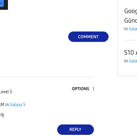
Goog
Günc
in
Gala
COMMENT
S10 
in
Gala
OPTIONS
Level 5
AM
in
Galaxy S
iş
REPLY