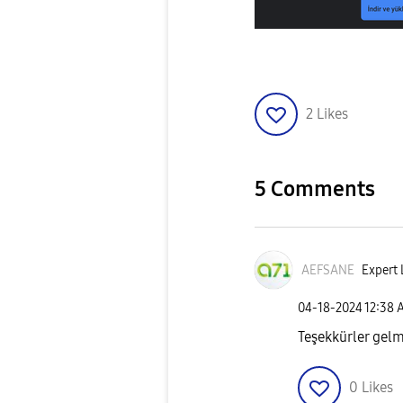
2
Likes
5 Comments
AEFSANE
Expert 
‎04-18-2024
12:38 
Teşekkürler gelm
0
Likes