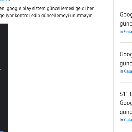
eni google play sistem güncellemesi geldi her
Goog
geliyor kontrol edip güncellemeyi unutmayın.
günc
in
Gala
Goog
günc
in
Gala
S11 
Goog
günc
in
Gala