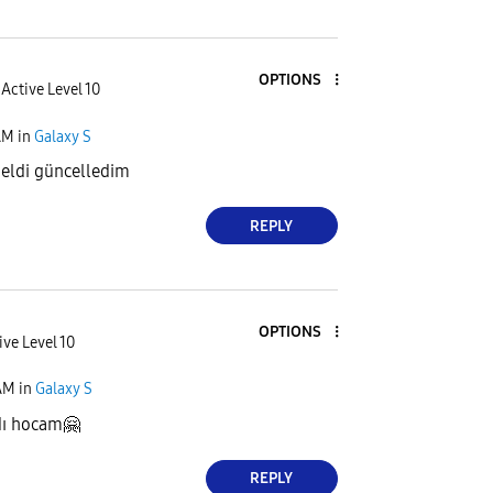
OPTIONS
Active Level 10
AM
in
Galaxy S
geldi güncelledim
REPLY
OPTIONS
ive Level 10
AM
in
Galaxy S
dı hocam
🤗
REPLY