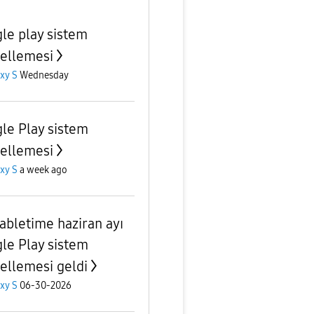
le play sistem
ellemesi
xy S
Wednesday
le Play sistem
ellemesi
xy S
a week ago
tabletime haziran ayı
le Play sistem
ellemesi geldi
xy S
06-30-2026