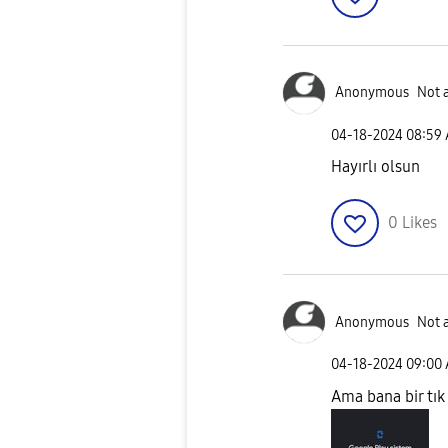
Anonymous
Not 
‎04-18-2024
08:59
Hayırlı olsun
0
Likes
Anonymous
Not 
‎04-18-2024
09:00
Ama bana bir tık