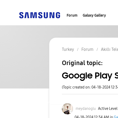
Forum
Galaxy Gallery
Turkey
Forum
Akıllı Te
Original topic:
Google Play 
(Topic created on: 04-18-2024 12:
meydanoglu
Active Level
‎04-18-2024
12:34 AM
in
Ga