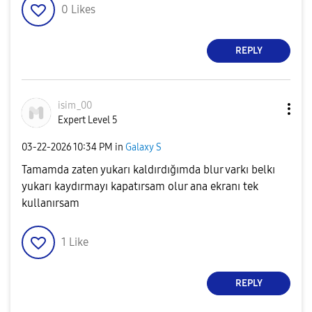
0
Likes
REPLY
isim_00
Expert Level 5
‎03-22-2026
10:34 PM
in
Galaxy S
Tamamda zaten yukarı kaldırdığımda blur varkı belkı
yukarı kaydırmayı kapatırsam olur ana ekranı tek
kullanırsam
1
Like
REPLY