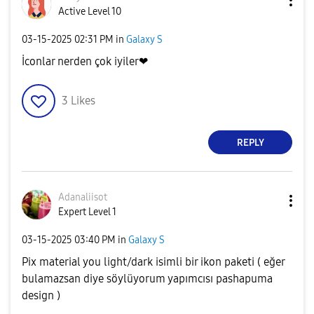
Active Level 10
‎03-15-2025
02:31 PM
in
Galaxy S
İconlar nerden çok iyiler❤
3
Likes
REPLY
Adanaliisot
Expert Level 1
‎03-15-2025
03:40 PM
in
Galaxy S
Pix material you light/dark isimli bir ikon paketi ( eğer
bulamazsan diye söylüyorum yapımcısı pashapuma
design )