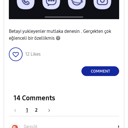
Betayi yukleyenler mutlaka denesin . Gerçekten çok
eğlenceli bir özellikmis
😄
12
Likes
COMMENT
14 Comments
1
2
Daisy26