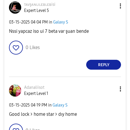
ᴛᴀᴠşᴀɴʟɪʟᴇʙʟᴇʙi
si
Expert Level 5
‎03-15-2025
04:04 PM
in
Galaxy S
Nssi yapcaz iso ui 7 beta var şuan bende
0
Likes
REPLY
Adanaliisot
Expert Level 1
‎03-15-2025
04:19 PM
in
Galaxy S
Good lock > home star > dıy home