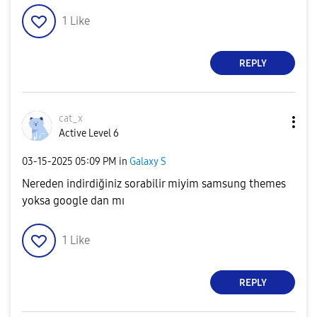
1
Like
REPLY
cat_x
Active Level 6
‎03-15-2025
05:09 PM
in
Galaxy S
Nereden indirdiğiniz sorabilir miyim samsung themes
yoksa google dan mı
1
Like
REPLY