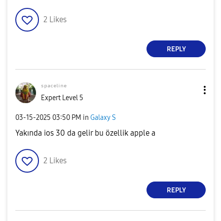
2
Likes
REPLY
ˢᵖᵃᶜᵉˡⁱⁿᵉ
Expert Level 5
‎03-15-2025
03:50 PM
in
Galaxy S
Yakında ios 30 da gelir bu özellik apple a
2
Likes
REPLY