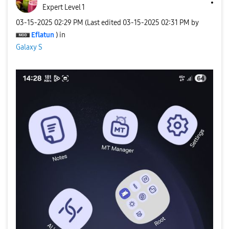
Expert Level 1
‎03-15-2025
02:29 PM
(Last edited
‎03-15-2025
02:31 PM
by
Eflatun
) in
Galaxy S