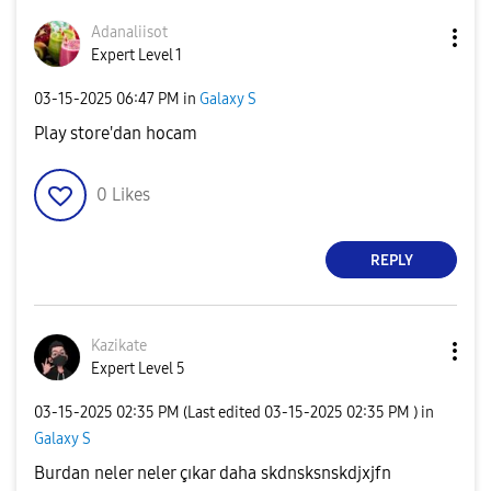
Adanaliisot
Expert Level 1
‎03-15-2025
06:47 PM
in
Galaxy S
Play store'dan hocam
0
Likes
REPLY
Kazikate
Expert Level 5
‎03-15-2025
02:35 PM
(Last edited
‎03-15-2025
02:35 PM
) in
Galaxy S
Burdan neler neler çıkar daha skdnsksnskdjxjfn