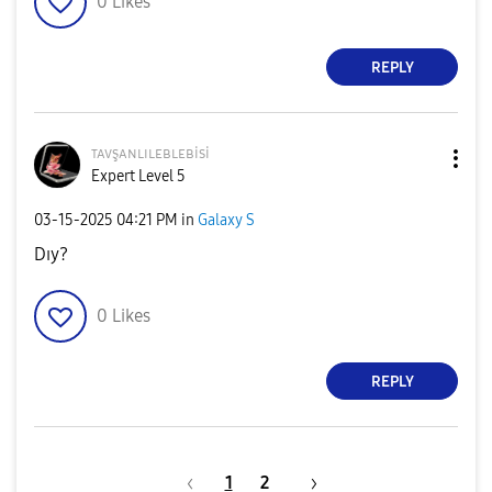
0
Likes
REPLY
ᴛᴀᴠşᴀɴʟɪʟᴇʙʟᴇʙi
si
Expert Level 5
‎03-15-2025
04:21 PM
in
Galaxy S
Dıy?
0
Likes
REPLY
1
2