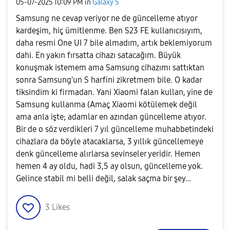
‎05-07-2025
10:09 PM
in
Galaxy S
Samsung ne cevap veriyor ne de güncelleme atıyor
kardeşim, hiç ümitlenme. Ben S23 FE kullanıcısıyım,
daha resmi One UI 7 bile almadım, artık beklemiyorum
dahi. En yakın fırsatta cihazı satacağım. Büyük
konuşmak istemem ama Samsung cihazımı sattıktan
sonra Samsung'un S harfini zikretmem bile. O kadar
tiksindim ki firmadan. Yani Xiaomi falan kullan, yine de
Samsung kullanma (Amaç Xiaomi kötülemek değil
ama anla işte; adamlar en azından güncelleme atıyor.
Bir de o söz verdikleri 7 yıl güncelleme muhabbetindeki
cihazlara da böyle atacaklarsa, 3 yıllık güncellemeye
denk güncelleme alırlarsa sevinseler yeridir. Hemen
hemen 4 ay oldu, hadi 3,5 ay olsun, güncelleme yok.
Gelince stabil mi belli değil, salak saçma bir şey…
3
Likes