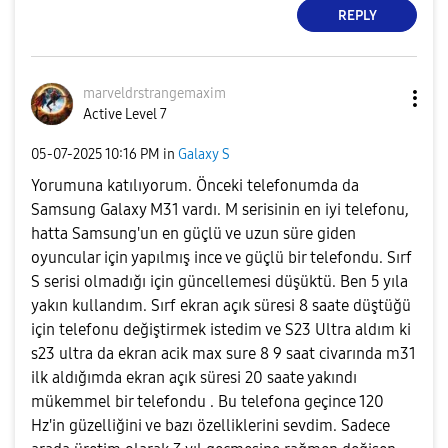
REPLY
marveldrstrange
maxim
Active Level 7
‎05-07-2025
10:16 PM
in
Galaxy S
Yorumuna katılıyorum. Önceki telefonumda da
Samsung Galaxy M31 vardı. M serisinin en iyi telefonu,
hatta Samsung'un en güçlü ve uzun süre giden
oyuncular için yapılmış ince ve güçlü bir telefondu. Sırf
S serisi olmadığı için güncellemesi düşüktü. Ben 5 yıla
yakın kullandım. Sırf ekran açık süresi 8 saate düştüğü
için telefonu değiştirmek istedim ve S23 Ultra aldım ki
s23 ultra da ekran acik max sure 8 9 saat civarında m31
ilk aldığımda ekran açık süresi 20 saate yakındı
mükemmel bir telefondu . Bu telefona geçince 120
Hz'in güzelliğini ve bazı özelliklerini sevdim. Sadece