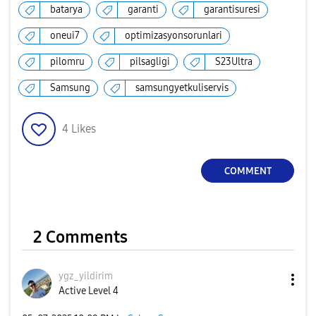
batarya
garanti
garantisuresi
oneui7
optimizasyonsorunlari
pilomru
pilsagligi
S23Ultra
Samsung
samsungyetkuliservis
4
Likes
COMMENT
2 Comments
ygz_yildirim
Active Level 4