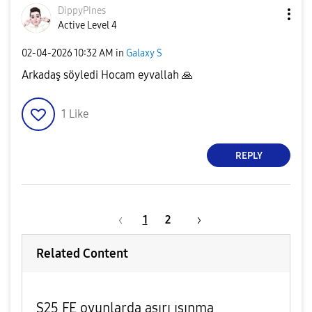
DippyPines
Active Level 4
‎02-04-2026
10:32 AM
in
Galaxy S
Arkadaş söyledi Hocam eyvallah
🙏
1
Like
REPLY
1
2
Related Content
S25 FE oyunlarda aşırı ısınma