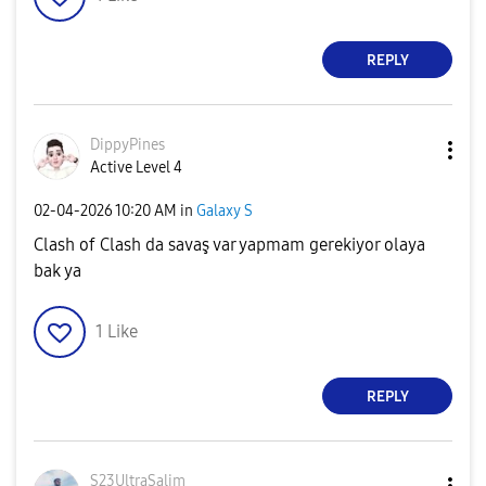
REPLY
DippyPines
Active Level 4
‎02-04-2026
10:20 AM
in
Galaxy S
Clash of Clash da savaş var yapmam gerekiyor olaya
bak ya
1
Like
REPLY
S23UltraSalim