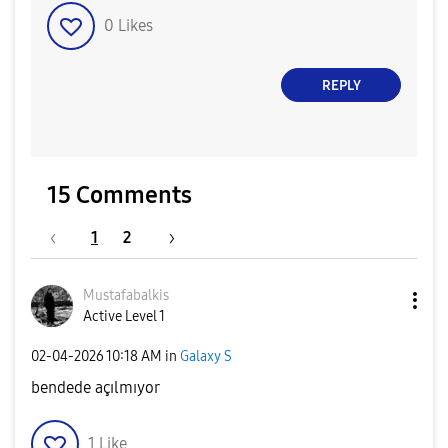
0
Likes
REPLY
15 Comments
1
2
Mustafabalkis
Active Level 1
‎02-04-2026
10:18 AM
in
Galaxy S
bendede açılmıyor
1
Like