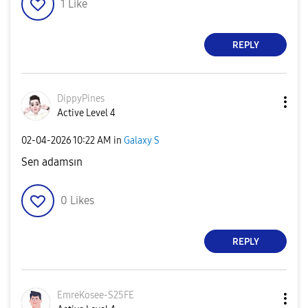
1
Like
REPLY
DippyPines
Active Level 4
‎02-04-2026
10:22 AM
in
Galaxy S
Sen adamsın
0
Likes
REPLY
EmreKosee-S25FE