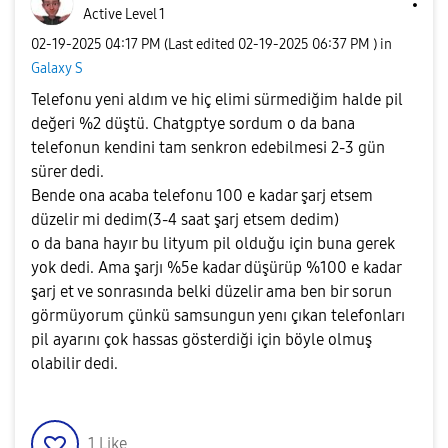
Active Level 1
‎02-19-2025
04:17 PM
(Last edited
‎02-19-2025
06:37 PM
) in
Galaxy S
Telefonu yeni aldım ve hiç elimi sürmediğim halde pil
değeri %2 düştü. Chatgptye sordum o da bana
telefonun kendini tam senkron edebilmesi 2-3 gün
sürer dedi.
Bende ona acaba telefonu 100 e kadar şarj etsem
düzelir mi dedim(3-4 saat şarj etsem dedim)
o da bana hayır bu lityum pil olduğu için buna gerek
yok dedi. Ama şarjı %5e kadar düşürüp %100 e kadar
şarj et ve sonrasında belki düzelir ama ben bir sorun
görmüyorum çünkü samsungun yenı çıkan telefonları
pil ayarını çok hassas gösterdiği için böyle olmuş
olabilir dedi.
1
Like