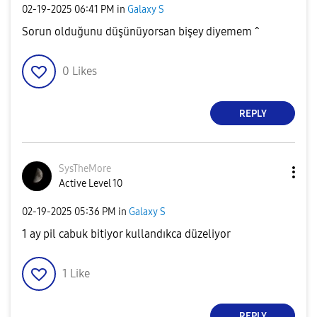
‎02-19-2025
06:41 PM
in
Galaxy S
Sorun olduğunu düşünüyorsan bişey diyemem ^
0
Likes
REPLY
SysTheMore
Active Level 10
‎02-19-2025
05:36 PM
in
Galaxy S
1 ay pil cabuk bitiyor kullandıkca düzeliyor
1
Like
REPLY