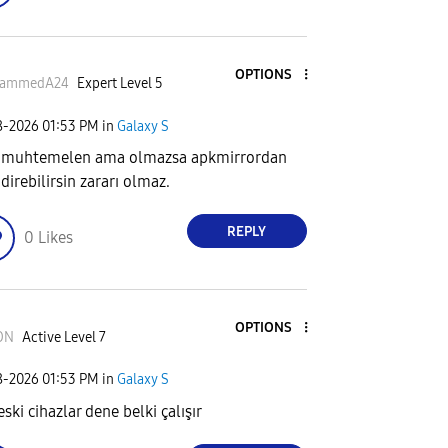
OPTIONS
ammedA24
Expert Level 5
8-2026
01:53 PM
in
Galaxy S
 muhtemelen ama olmazsa apkmirrordan
direbilirsin zararı olmaz.
REPLY
0
Likes
OPTIONS
ON
Active Level 7
8-2026
01:53 PM
in
Galaxy S
ski cihazlar dene belki çalışır