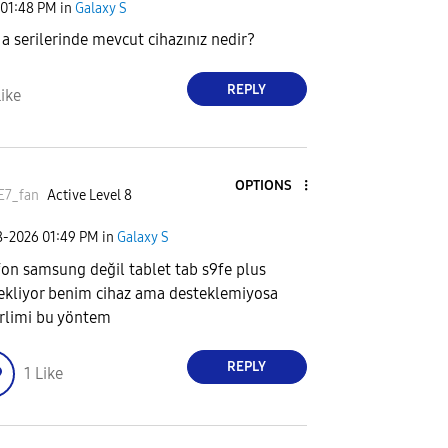
01:48 PM
in
Galaxy S
i a serilerinde mevcut cihazınız nedir?
REPLY
ike
OPTIONS
E7_fan
Active Level 8
8-2026
01:49 PM
in
Galaxy S
fon samsung değil tablet tab s9fe plus
ekliyor benim cihaz ama desteklemiyosa
rlimi bu yöntem
REPLY
1
Like