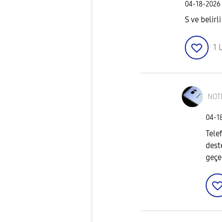
‎04-18-2026
S ve belirl
1
L
NOT
‎04-1
Tele
dest
geçe