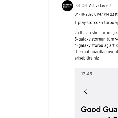
XRTON
Active Level 7
‎04-18-2026
01:47 PM
(Last
1-play storedan turbo v
2-cihazın sim kartını çık
3-galaxy storeun tüm ve
4-galaxy storeu aç artı
thermal guardian uygula
erişebilirsiniz