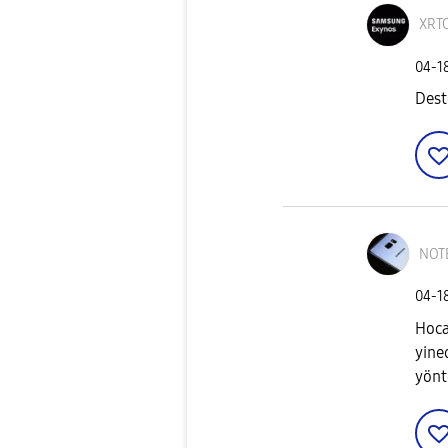
XRT
‎04-1
Dest
NOT
‎04-1
Hoca
yine
yönt