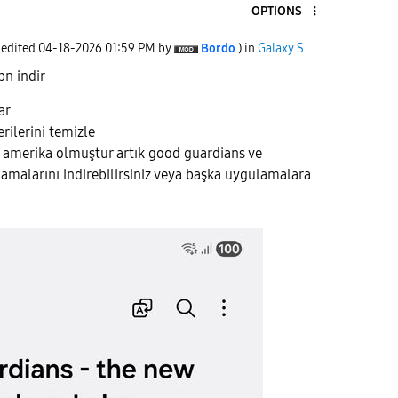
OPTIONS
 edited
‎04-18-2026
01:59 PM
by
Bordo
) in
Galaxy S
pn indir
ar
rilerini temizle
k amerika olmuştur artık good guardians ve
malarını indirebilirsiniz veya başka uygulamalara