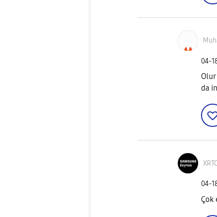
Muh
‎04-1
Olur
da in
XRT
‎04-1
Çok e