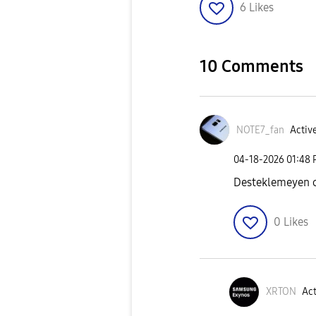
6
Likes
10 Comments
NOTE7_fan
Active
‎04-18-2026
01:48
Desteklemeyen c
0
Likes
XRTON
Act