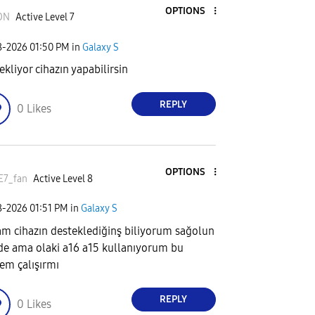
OPTIONS
ON
Active Level 7
8-2026
01:50 PM
in
Galaxy S
ekliyor cihazın yapabilirsin
REPLY
0
Likes
OPTIONS
E7_fan
Active Level 8
8-2026
01:51 PM
in
Galaxy S
m cihazın desteklediğinş biliyorum sağolun
de ama olaki a16 a15 kullanıyorum bu
em çalışırmı
REPLY
0
Likes