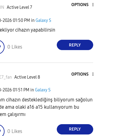
OPTIONS
ON
Active Level 7
8-2026
01:50 PM
in
Galaxy S
ekliyor cihazın yapabilirsin
REPLY
0
Likes
OPTIONS
E7_fan
Active Level 8
8-2026
01:51 PM
in
Galaxy S
m cihazın desteklediğinş biliyorum sağolun
de ama olaki a16 a15 kullanıyorum bu
em çalışırmı
REPLY
0
Likes