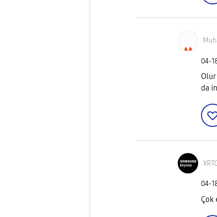
Muh
‎04-1
Olur
da in
XRT
‎04-1
Çok e