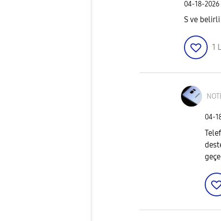
‎04-18-2026
S ve belirl
1
L
NOT
‎04-1
Tele
dest
geçe