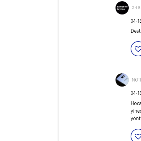
XRT
‎04-1
Dest
NOT
‎04-1
Hoca
yine
yönt