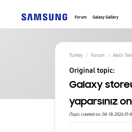
Forum
Galaxy Gallery
Turkey
Forum
Akıllı Te
Original topic:
Galaxy storeu
yaparsınız o
(Topic created on: 04-18-2026 01: