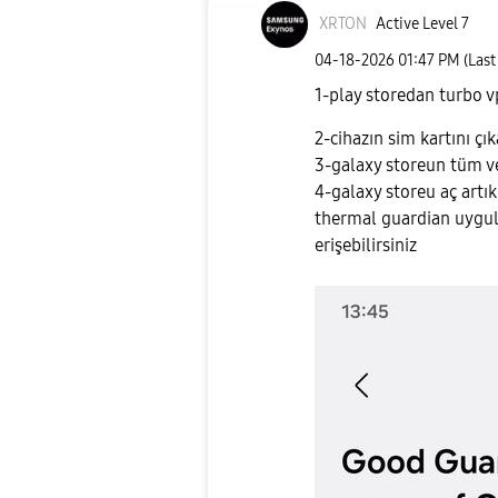
XRTON
Active Level 7
‎04-18-2026
01:47 PM
(Last
1-play storedan turbo v
2-cihazın sim kartını çık
3-galaxy storeun tüm ve
4-galaxy storeu aç artı
thermal guardian uygula
erişebilirsiniz