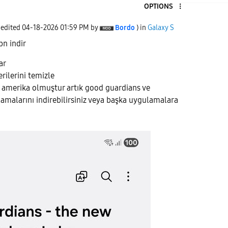
OPTIONS
 edited
‎04-18-2026
01:59 PM
by
Bordo
) in
Galaxy S
pn indir
ar
rilerini temizle
k amerika olmuştur artık good guardians ve
malarını indirebilirsiniz veya başka uygulamalara