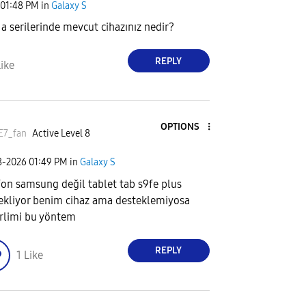
01:48 PM
in
Galaxy S
i a serilerinde mevcut cihazınız nedir?
REPLY
ike
OPTIONS
E7_fan
Active Level 8
8-2026
01:49 PM
in
Galaxy S
fon samsung değil tablet tab s9fe plus
ekliyor benim cihaz ama desteklemiyosa
rlimi bu yöntem
REPLY
1
Like