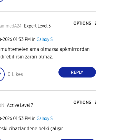
OPTIONS
ammedA24
Expert Level 5
8-2026
01:53 PM
in
Galaxy S
 muhtemelen ama olmazsa apkmirrordan
direbilirsin zararı olmaz.
REPLY
0
Likes
OPTIONS
ON
Active Level 7
8-2026
01:53 PM
in
Galaxy S
ski cihazlar dene belki çalışır