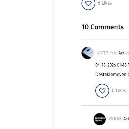
6
Likes
10 Comments
NOTE7_fan
Active
‎04-18-2026
01:48
Desteklemeyen c
0
Likes
XRTON
Act