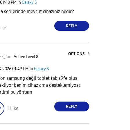
01:48 PM
in
Galaxy S
i a serilerinde mevcut cihazınız nedir?
REPLY
ike
OPTIONS
E7_fan
Active Level 8
8-2026
01:49 PM
in
Galaxy S
fon samsung değil tablet tab s9fe plus
ekliyor benim cihaz ama desteklemiyosa
rlimi bu yöntem
REPLY
1
Like