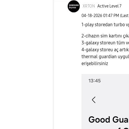
XRTON
Active Level 7
‎04-18-2026
01:47 PM
(Last
1-play storedan turbo v
2-cihazın sim kartını çık
3-galaxy storeun tüm ve
4-galaxy storeu aç artı
thermal guardian uygula
erişebilirsiniz