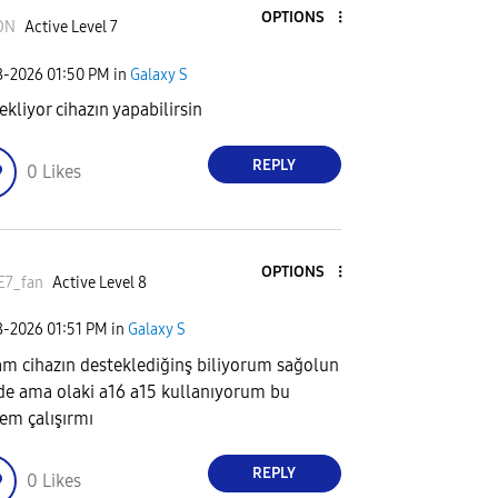
OPTIONS
ON
Active Level 7
8-2026
01:50 PM
in
Galaxy S
ekliyor cihazın yapabilirsin
REPLY
0
Likes
OPTIONS
E7_fan
Active Level 8
8-2026
01:51 PM
in
Galaxy S
m cihazın desteklediğinş biliyorum sağolun
de ama olaki a16 a15 kullanıyorum bu
em çalışırmı
REPLY
0
Likes