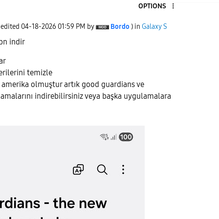
OPTIONS
 edited
‎04-18-2026
01:59 PM
by
Bordo
) in
Galaxy S
pn indir
ar
rilerini temizle
k amerika olmuştur artık good guardians ve
malarını indirebilirsiniz veya başka uygulamalara