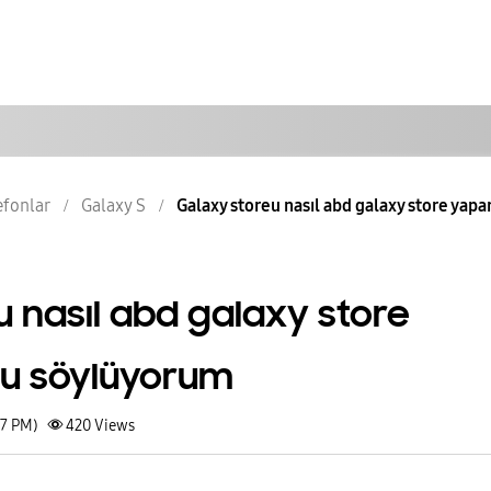
lefonlar
Galaxy S
Galaxy storeu nasıl abd galaxy store yapars
 nasıl abd galaxy store
nu söylüyorum
47 PM)
420
Views