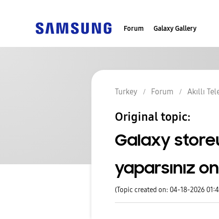
Forum
Galaxy Gallery
Turkey
Forum
Akıllı Te
Original topic:
Galaxy storeu
yaparsınız o
(Topic created on: 04-18-2026 01: