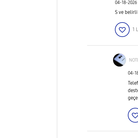
‎04-18-2026
S ve belirl
1
L
NOT
‎04-1
Tele
dest
geçe