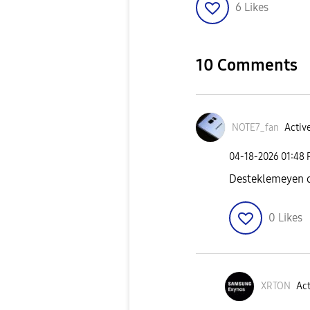
6
Likes
10 Comments
NOTE7_fan
Active
‎04-18-2026
01:48
Desteklemeyen c
0
Likes
XRTON
Act