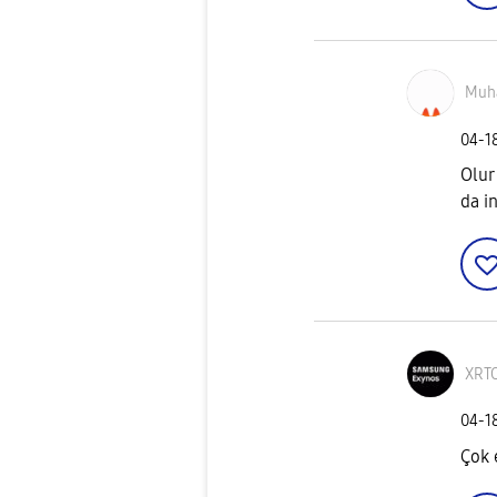
Muh
‎04-1
Olur
da in
XRT
‎04-1
Çok e