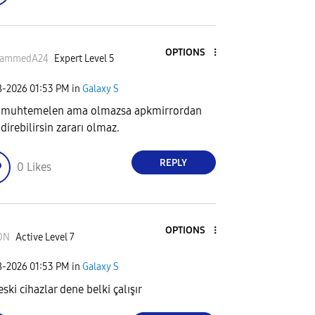
OPTIONS
ammedA24
Expert Level 5
8-2026
01:53 PM
in
Galaxy S
 muhtemelen ama olmazsa apkmirrordan
direbilirsin zararı olmaz.
REPLY
0
Likes
OPTIONS
ON
Active Level 7
8-2026
01:53 PM
in
Galaxy S
ski cihazlar dene belki çalışır