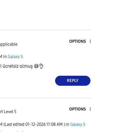
OPTIONS
applicable
AM
in
Galaxy S
ri ücretsiz olmuş
😅
👌
REPLY
OPTIONS
rt Level 5
AM
(Last edited
‎01-12-2026
11:08 AM
) in
Galaxy S