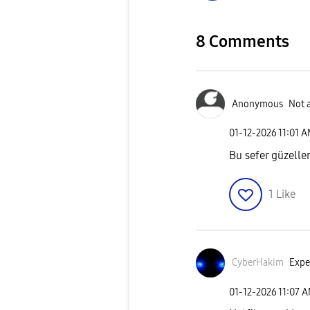
8 Comments
Anonymous
Not 
‎01-12-2026
11:01 
Bu sefer güzelle
1
Like
CyberHakim
Expe
‎01-12-2026
11:07 