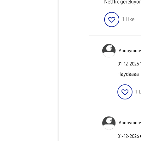
Netflix gerekiy
1
Like
Anonymou
‎01-12-2026
Haydaaaa
1
L
Anonymou
‎01-12-2026