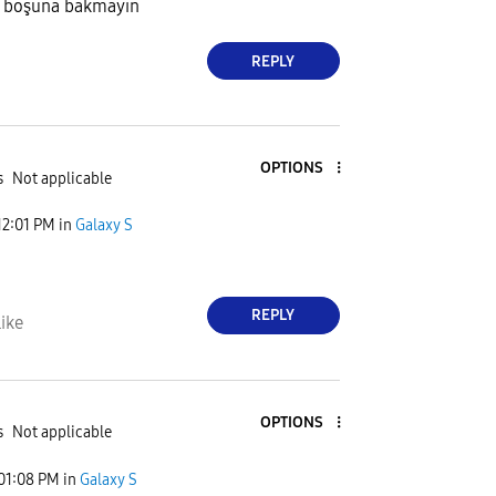
or boşuna bakmayın
REPLY
OPTIONS
s
Not applicable
12:01 PM
in
Galaxy S
REPLY
ike
OPTIONS
s
Not applicable
01:08 PM
in
Galaxy S