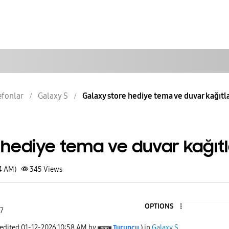
lefonlar
Galaxy S
Galaxy store hediye tema ve duvar kağıtla
hediye tema ve duvar kağıtl
54 AM)
345
Views
OPTIONS
 7
 edited
‎01-12-2026
10:58 AM
by
Turuncu
) in
Galaxy S