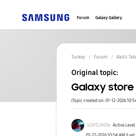
Forum
Galaxy Gallery
Turkey
Forum
Akıllı Te
Original topic:
Galaxy store 
(Topic created on: 01-12-2026 10:
S24FE2400e
Active Level
‎01-12-2026
10:54 AM
(Last