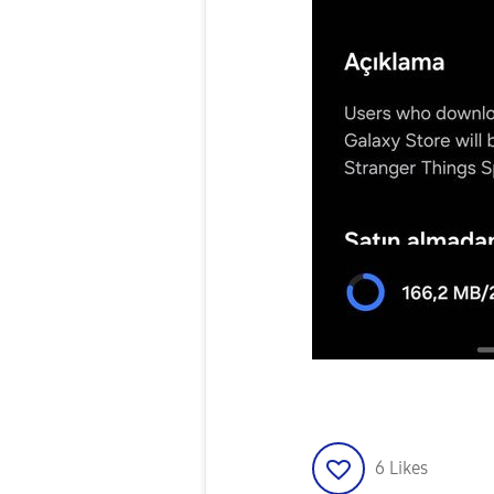
6
Likes