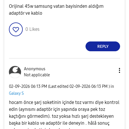
Orijinal 45w samsung vatan bayisinden aldığım
adaptör ve kablo
0
Likes
REPLY
Anonymous
Not applicable
‎02-09-2026
06:13 PM
(Last edited
‎02-09-2026
06:13 PM
) in
Galaxy S
hocam önce şarj soketinin içinde toz varmı diye kontrol
edin (aynısını adaptör için yapında oraya pek toz
kaçtığını görmedim). toz yoksa hızlı şarj destekleyen
başka bir kablo ve adaptör ile deneyin . hâlâ sonuç