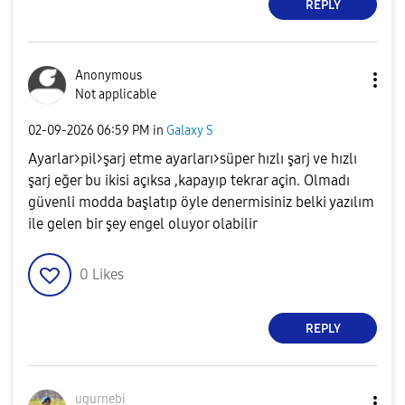
REPLY
Anonymous
Not applicable
‎02-09-2026
06:59 PM
in
Galaxy S
Ayarlar>pil>şarj etme ayarları>süper hızlı şarj ve hızlı
şarj eğer bu ikisi açıksa ,kapayıp tekrar açin. Olmadı
güvenli modda başlatıp öyle denermisiniz belki yazılım
ile gelen bir şey engel oluyor olabilir
0
Likes
REPLY
ugurnebi