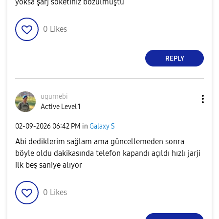
yoksa şarj soketiniz bozulmuştu
0
Likes
REPLY
ugurnebi
Active Level 1
‎02-09-2026
06:42 PM
in
Galaxy S
Abi dediklerim sağlam ama güncellemeden sonra
böyle oldu dakikasında telefon kapandı açıldı hızlı jarji
ilk beş saniye alıyor
0
Likes