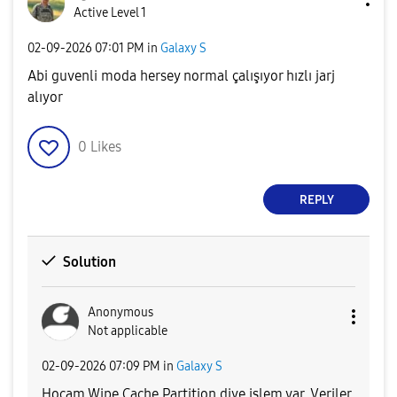
Active Level 1
‎02-09-2026
07:01 PM
in
Galaxy S
Abi guvenli moda hersey normal çalışıyor hızlı jarj
alıyor
0
Likes
REPLY
Solution
Anonymous
Not applicable
‎02-09-2026
07:09 PM
in
Galaxy S
Hocam Wipe Cache Partition diye işlem var. Veriler