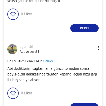
yoksa şarj soketiniz bozulmuştu
0
Likes
REPLY
ugurnebi
Active Level 1
‎02-09-2026
06:42 PM
in
Galaxy S
Abi dediklerim sağlam ama güncellemeden sonra
böyle oldu dakikasında telefon kapandı açıldı hızlı jarji
ilk beş saniye alıyor
0
Likes