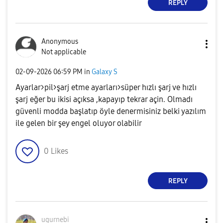
REPLY
Anonymous
Not applicable
‎02-09-2026
06:59 PM
in
Galaxy S
Ayarlar>pil>şarj etme ayarları>süper hızlı şarj ve hızlı
şarj eğer bu ikisi açıksa ,kapayıp tekrar açin. Olmadı
güvenli modda başlatıp öyle denermisiniz belki yazılım
ile gelen bir şey engel oluyor olabilir
0
Likes
REPLY
ugurnebi