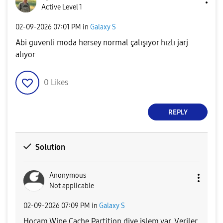
Active Level 1
‎02-09-2026
07:01 PM
in
Galaxy S
Abi guvenli moda hersey normal çalışıyor hızlı jarj
alıyor
0
Likes
REPLY
Solution
Anonymous
Not applicable
‎02-09-2026
07:09 PM
in
Galaxy S
Hocam Wipe Cache Partition diye işlem var. Veriler