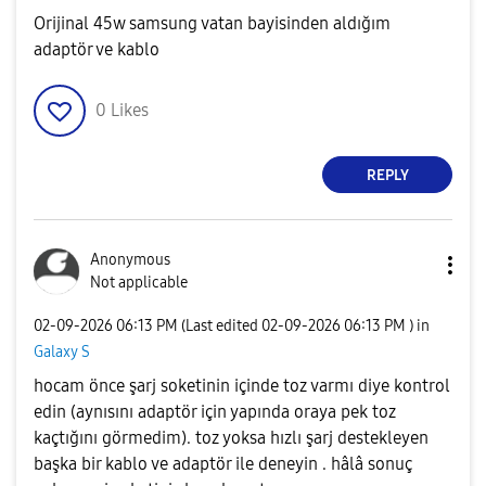
Orijinal 45w samsung vatan bayisinden aldığım
adaptör ve kablo
0
Likes
REPLY
Anonymous
Not applicable
‎02-09-2026
06:13 PM
(Last edited
‎02-09-2026
06:13 PM
) in
Galaxy S
hocam önce şarj soketinin içinde toz varmı diye kontrol
edin (aynısını adaptör için yapında oraya pek toz
kaçtığını görmedim). toz yoksa hızlı şarj destekleyen
başka bir kablo ve adaptör ile deneyin . hâlâ sonuç