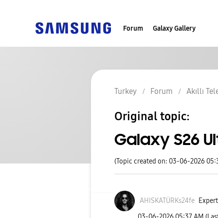
Forum
Galaxy Gallery
Turkey
Forum
Akıllı Te
Original topic:
Galaxy S26 Ul
(Topic created on: 03-06-2026 05
AHISKATÜRKs24fe
Expert
‎03-06-2026
05:37 AM
(Las