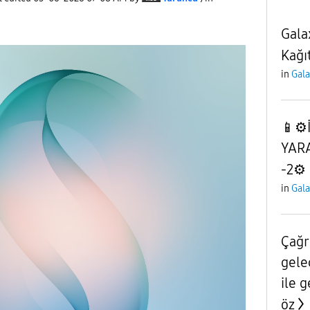
Gala
Kağıt
in
Gala
📱⚙️
YARA
-2⚙️
in
Gala
Çağr
gele
ile 
öz