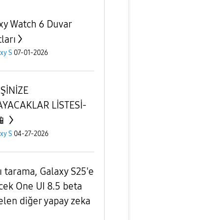
xy Watch 6 Duvar
ları
xy S
07-01-2026
İŞİNİZE
YACAKLAR LİSTESİ-
📱
xy S
04-27-2026
ı tarama, Galaxy S25'e
cek One UI 8.5 beta
gelen diğer yapay zeka