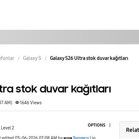
lefonlar
Galaxy S
Galaxy S26 Ultra stok duvar kağıtları
tra stok duvar kağıtları
:37 AM)
1646
Views
OPTIONS
 Level 2
Rela
t edited
‎03-06-2026
07:08 AM
by
Turuncu
) in