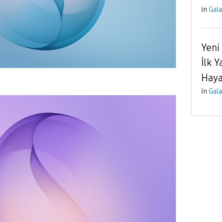
in
Gala
Yeni
İlk 
Haya
in
Gala