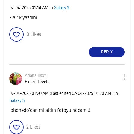
‎07-04-2025
01:14 AM
in
Galaxy S
F a r k yazdım
0
Likes
REPLY
Adanaliisot
Expert Level 1
‎07-04-2025
01:20 AM
(Last edited
‎07-04-2025
01:20 AM
) in
Galaxy S
İphonedo'dan mi aldın fotoyu hocam :)
2
Likes