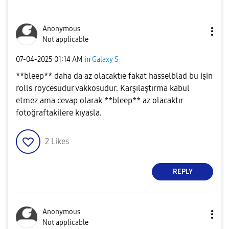
Anonymous
Not applicable
‎07-04-2025
01:14 AM
in
Galaxy S
**bleep** daha da az olacaktıe fakat hasselblad bu işin
rolls roycesudur vakkosudur. Karşılaştırma kabul
etmez ama cevap olarak **bleep** az olacaktır
fotoğraftakilere kıyasla.
2
Likes
REPLY
Anonymous
Not applicable