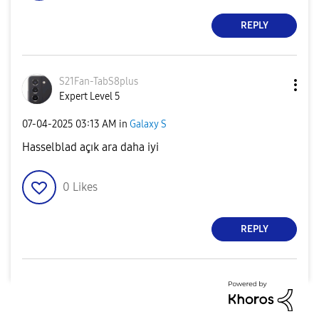
REPLY
S21Fan-TabS8plu
s
Expert Level 5
‎07-04-2025
03:13 AM
in
Galaxy S
Hasselblad açık ara daha iyi
0
Likes
REPLY