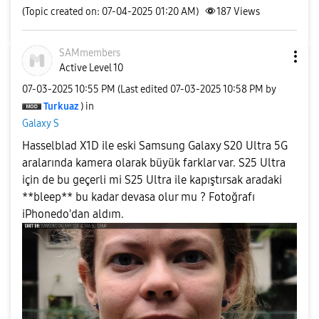
(Topic created on: 07-04-2025 01:20 AM)
187
Views
SAMmembers
Active Level 10
‎07-03-2025
10:55 PM
(Last edited
‎07-03-2025
10:58 PM
by
Turkuaz
) in
Galaxy S
Hasselblad X1D ile eski Samsung Galaxy S20 Ultra 5G
aralarında kamera olarak büyük farklar var. S25 Ultra
için de bu geçerli mi S25 Ultra ile kapıştırsak aradaki
**bleep** bu kadar devasa olur mu ? Fotoğrafı
iPhonedo'dan aldım.